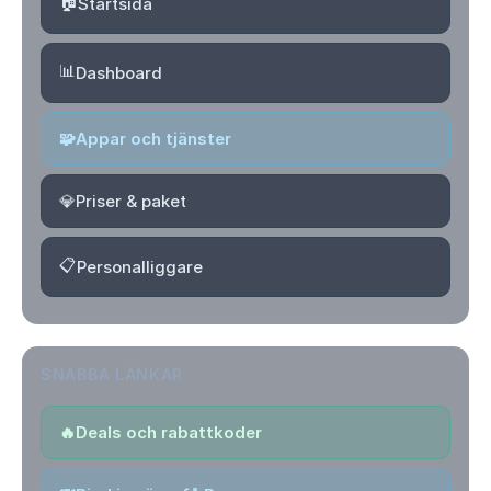
🏠
Startsida
📊
Dashboard
🧩
Appar och tjänster
💎
Priser & paket
📋
Personalliggare
SNABBA LÄNKAR
🔥
Deals och rabattkoder