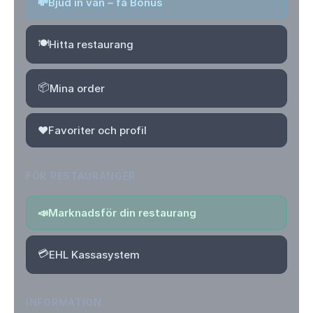
💸
Bjud in vän – få Bonus
🍽️
Hitta restaurang
📦
Mina order
❤️
Favoriter och profil
FÖR RESTAURANGER
📣
Marknadsför din restaurang
💳
EHL Kassasystem
INFORMATION