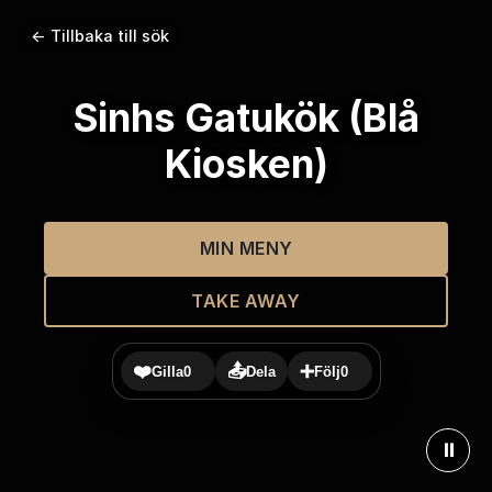
← Tillbaka till sök
Sinhs Gatukök (Blå
Kiosken)
MIN MENY
TAKE AWAY
❤️
📤
➕
Gilla
0
Dela
Följ
0
⏸