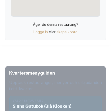
Äger du denna restaurang?
Logga in
eller
skapa konto
Kvartersmenyguiden
Upptäck restauranger, menyer och erbjudanden
i ditt kvarter.
VALD RESTAURANG
Sinhs Gatukök (Blå Kiosken)