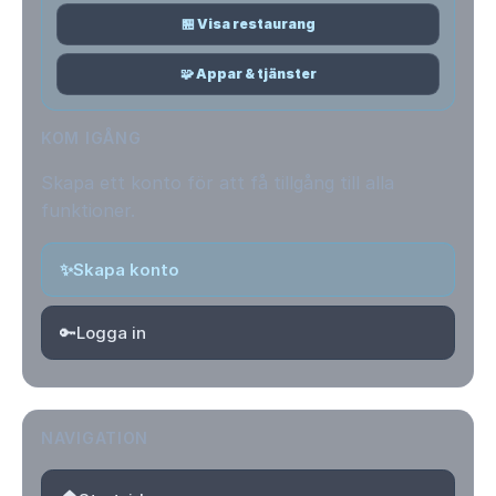
🏪 Visa restaurang
🧩 Appar & tjänster
KOM IGÅNG
Skapa ett konto för att få tillgång till alla
funktioner.
✨
Skapa konto
🔑
Logga in
NAVIGATION