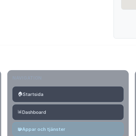
NAVIGATION
🏠
Startsida
📊
Dashboard
🧩
Appar och tjänster