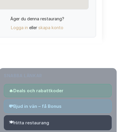
Äger du denna restaurang?
Logga in
eller
skapa konto
SNABBA LÄNKAR
🔥
Deals och rabattkoder
💸
Bjud in vän – få Bonus
🍽️
Hitta restaurang