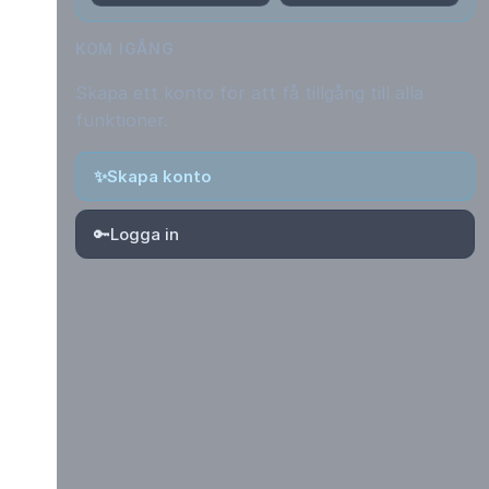
KOM IGÅNG
Skapa ett konto för att få tillgång till alla
funktioner.
✨
Skapa konto
🔑
Logga in