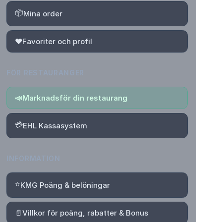
📦
Mina order
❤️
Favoriter och profil
FÖR RESTAURANGER
📣
Marknadsför din restaurang
💳
EHL Kassasystem
INFORMATION
⭐
KMG Poäng & belöningar
📄
Villkor för poäng, rabatter & Bonus