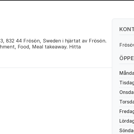
KONT
3, 832 44 Frösön, Sweden i hjärtat av Frösön.
Frösö
shment, Food, Meal takeaway. Hitta
ÖPPE
Månd
Tisda
Onsda
Torsd
Freda
Lörda
Sönda