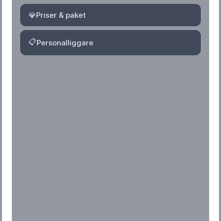
💎
Priser & paket
📋
Personalliggare