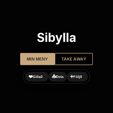
Sibylla
MIN MENY
TAKE AWAY
❤️
📤
➕
Gilla
0
Dela
Följ
0