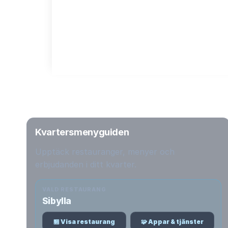
Kvartersmenyguiden
Upptäck restauranger, menyer och
erbjudanden i ditt kvarter.
VALD RESTAURANG
Sibylla
🏪 Visa restaurang
🧩 Appar & tjänster