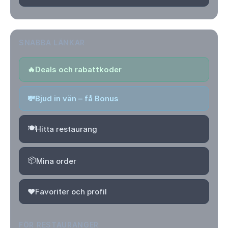
SNABBA LÄNKAR
🔥
Deals och rabattkoder
💸
Bjud in vän – få Bonus
🍽️
Hitta restaurang
📦
Mina order
❤️
Favoriter och profil
FÖR RESTAURANGER