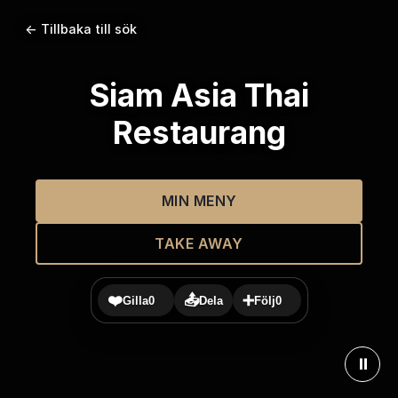
← Tillbaka till sök
Siam Asia Thai
Restaurang
MIN MENY
TAKE AWAY
❤️
📤
➕
Gilla
0
Dela
Följ
0
⏸