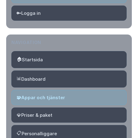
🔑
Logga in
NAVIGATION
🏠
Startsida
📊
Dashboard
🧩
Appar och tjänster
💎
Priser & paket
📋
Personalliggare