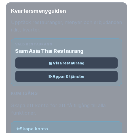
Kvartersmenyguiden
Upptäck restauranger, menyer och erbjudanden
i ditt kvarter.
VALD RESTAURANG
Siam Asia Thai Restaurang
🏪 Visa restaurang
🧩 Appar & tjänster
KOM IGÅNG
Skapa ett konto för att få tillgång till alla
funktioner.
✨
Skapa konto