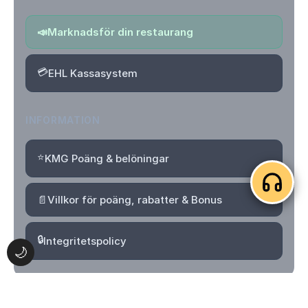
📣
Marknadsför din restaurang
💳
EHL Kassasystem
INFORMATION
⭐
KMG Poäng & belöningar
📄
Villkor för poäng, rabatter & Bonus
🔒
Integritetspolicy
🌙