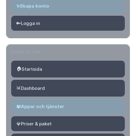
✨
Skapa konto
🔑
Logga in
NAVIGATION
🏠
Startsida
📊
Dashboard
🧩
Appar och tjänster
💎
Priser & paket