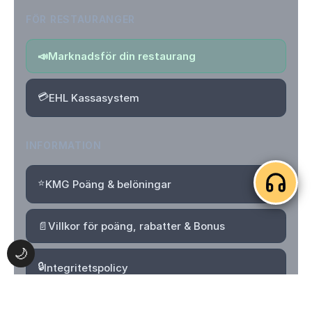
FÖR RESTAURANGER
📣
Marknadsför din restaurang
💳
EHL Kassasystem
INFORMATION
⭐
KMG Poäng & belöningar
📄
Villkor för poäng, rabatter & Bonus
🌙
🔒
Integritetspolicy