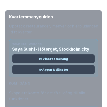
Kvartersmenyguiden
Upptäck restauranger, menyer och erbjudanden
i ditt kvarter.
VALD RESTAURANG
Saya Sushi - Hötorget, Stockholm city
🏪 Visa restaurang
🧩 Appar & tjänster
KOM IGÅNG
Skapa ett konto för att få tillgång till alla
funktioner.