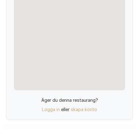
Äger du denna restaurang?
Logga in
eller
skapa konto