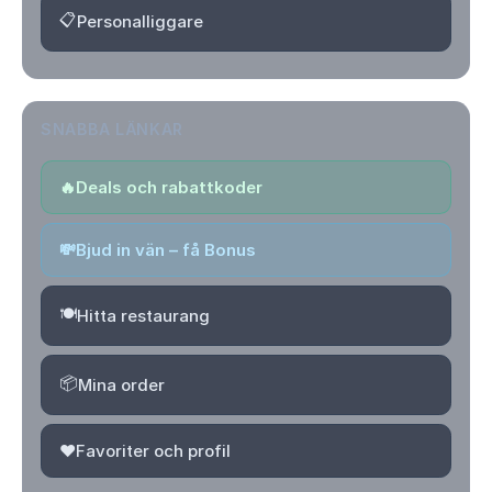
📋
Personalliggare
SNABBA LÄNKAR
🔥
Deals och rabattkoder
💸
Bjud in vän – få Bonus
🍽️
Hitta restaurang
📦
Mina order
❤️
Favoriter och profil