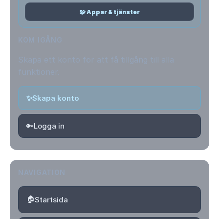
🧩 Appar & tjänster
KOM IGÅNG
Skapa ett konto för att få tillgång till alla
funktioner.
✨
Skapa konto
🔑
Logga in
NAVIGATION
🏠
Startsida