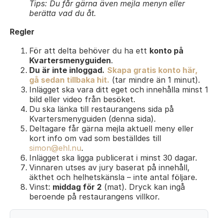
Tips: Du får gärna även mejla menyn eller
berätta vad du åt.
Regler
För att delta behöver du ha ett
konto på
Kvartersmenyguiden
.
Du är inte inloggad.
Skapa gratis konto här,
gå sedan tillbaka hit.
(tar mindre än 1 minut).
Inlägget ska vara ditt eget och innehålla minst 1
bild eller video från besöket.
Du ska länka till restaurangens sida på
Kvartersmenyguiden (denna sida).
Deltagare får gärna mejla aktuell meny eller
kort info om vad som beställdes till
simon@ehl.nu
.
Inlägget ska ligga publicerat i minst 30 dagar.
Vinnaren utses av jury baserat på innehåll,
äkthet och helhetskänsla – inte antal följare.
Vinst:
middag för 2
(mat). Dryck kan ingå
beroende på restaurangens villkor.