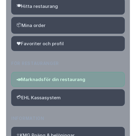
🍽️
Hitta restaurang
📦
Mina order
❤️
Favoriter och profil
FÖR RESTAURANGER
📣
Marknadsför din restaurang
💳
EHL Kassasystem
INFORMATION
⭐
KMG Poäng & belöningar