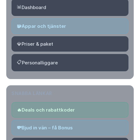
📊
Dashboard
🧩
Appar och tjänster
💎
Priser & paket
📋
Personalliggare
SNABBA LÄNKAR
🔥
Deals och rabattkoder
💸
Bjud in vän – få Bonus