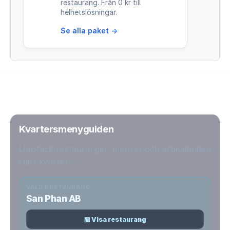
restaurang. Från 0 kr till
helhetslösningar.
Se alla paket →
Kvartersmenyguiden
Upptäck restauranger, menyer och erbjudanden
i ditt kvarter.
VALD RESTAURANG
San Phan AB
🏪 Visa restaurang