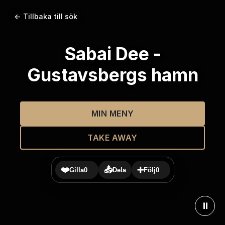
← Tillbaka till sök
Sabai Dee -
Gustavsbergs hamn
MIN MENY
TAKE AWAY
❤️
📤
➕
Gilla
0
Dela
Följ
0
⏸