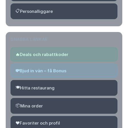
📋
Personalliggare
SNABBA LÄNKAR
🔥
Deals och rabattkoder
💸
Bjud in vän – få Bonus
🍽️
Hitta restaurang
📦
Mina order
❤️
Favoriter och profil