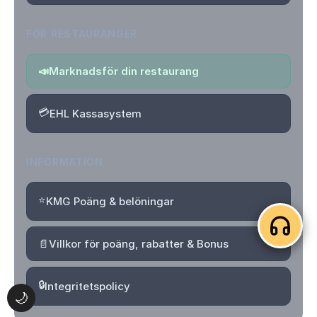
FÖR RESTAURANGER
📣
Marknadsför din restaurang
💳
EHL Kassasystem
INFORMATION
⭐
KMG Poäng & belöningar
📄
Villkor för poäng, rabatter & Bonus
🔒
Integritetspolicy
🌙