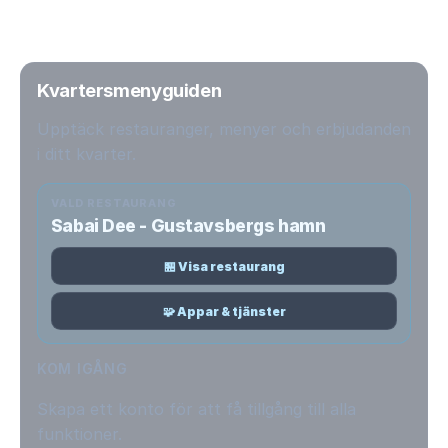
Kvartersmenyguiden
Upptäck restauranger, menyer och erbjudanden
i ditt kvarter.
VALD RESTAURANG
Sabai Dee - Gustavsbergs hamn
🏪 Visa restaurang
🧩 Appar & tjänster
KOM IGÅNG
Skapa ett konto för att få tillgång till alla
funktioner.