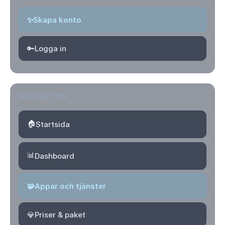
✨
Skapa konto
🔑
Logga in
NAVIGATION
🏠
Startsida
📊
Dashboard
🧩
Appar och tjänster
💎
Priser & paket