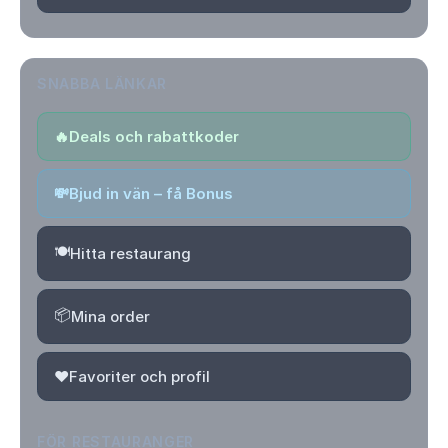
SNABBA LÄNKAR
🔥
Deals och rabattkoder
💸
Bjud in vän – få Bonus
🍽️
Hitta restaurang
📦
Mina order
❤️
Favoriter och profil
FÖR RESTAURANGER