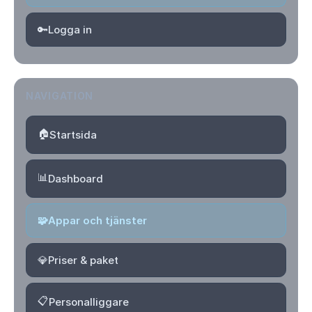
🔑
Logga in
NAVIGATION
🏠
Startsida
📊
Dashboard
🧩
Appar och tjänster
💎
Priser & paket
📋
Personalliggare