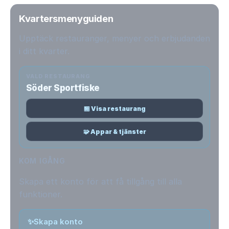
Kvartersmenyguiden
Upptäck restauranger, menyer och erbjudanden
i ditt kvarter.
VALD RESTAURANG
Söder Sportfiske
🏪 Visa restaurang
🧩 Appar & tjänster
KOM IGÅNG
Skapa ett konto för att få tillgång till alla
funktioner.
✨
Skapa konto