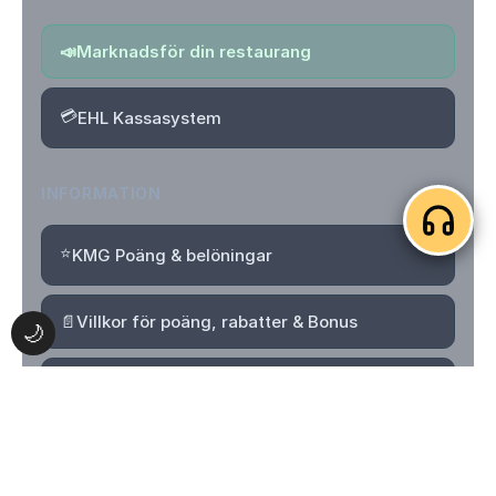
📣
Marknadsför din restaurang
💳
EHL Kassasystem
INFORMATION
⭐
KMG Poäng & belöningar
📄
Villkor för poäng, rabatter & Bonus
🌙
🔒
Integritetspolicy