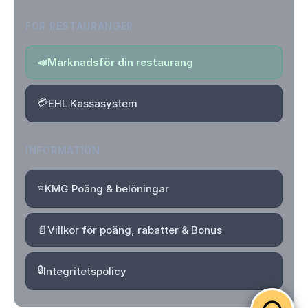
FÖR RESTAURANGER
📣
Marknadsför din restaurang
💳
EHL Kassasystem
INFORMATION
⭐
KMG Poäng & belöningar
📄
Villkor för poäng, rabatter & Bonus
🔒
Integritetspolicy