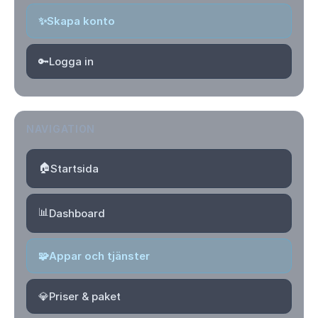
✨
Skapa konto
🔑
Logga in
NAVIGATION
🏠
Startsida
📊
Dashboard
🧩
Appar och tjänster
💎
Priser & paket