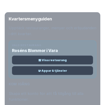
Kvartersmenyguiden
Upptäck restauranger, menyer och erbjudanden
i ditt kvarter.
VALD RESTAURANG
Roséns Blommor i Vara
🏪 Visa restaurang
🧩 Appar & tjänster
KOM IGÅNG
Skapa ett konto för att få tillgång till alla
funktioner.