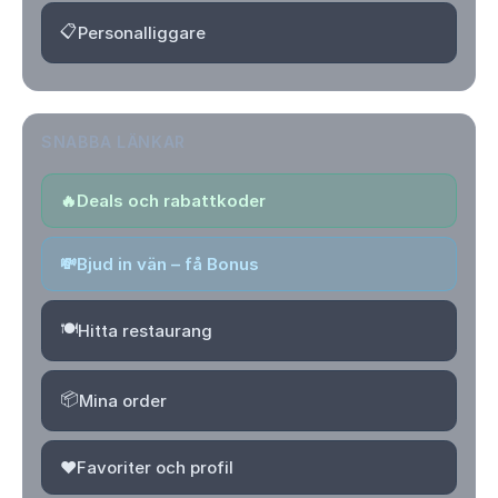
📋
Personalliggare
SNABBA LÄNKAR
🔥
Deals och rabattkoder
💸
Bjud in vän – få Bonus
🍽️
Hitta restaurang
📦
Mina order
❤️
Favoriter och profil