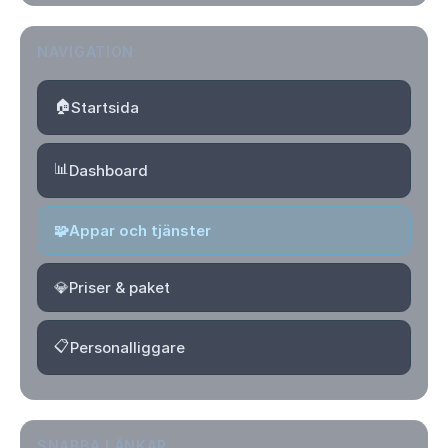
NAVIGATION
🏠
Startsida
📊
Dashboard
🧩
Appar och tjänster
💎
Priser & paket
📋
Personalliggare
SNABBA LÄNKAR