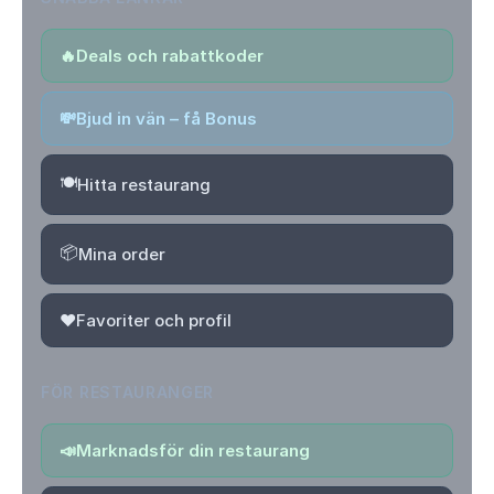
🔥
Deals och rabattkoder
💸
Bjud in vän – få Bonus
🍽️
Hitta restaurang
📦
Mina order
❤️
Favoriter och profil
FÖR RESTAURANGER
📣
Marknadsför din restaurang