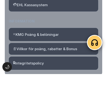
💳
EHL Kassasystem
INFORMATION
⭐
KMG Poäng & belöningar
📄
Villkor för poäng, rabatter & Bonus
🔒
Integritetspolicy
🌙
© 2026 Kvartersmenyguiden. Alla rättigheter förbehållna.
Logga in
Skapa konto