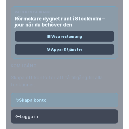
VALD RESTAURANG
Rörmokare dygnet runt i Stockholm –
jour när du behöver den
🏪 Visa restaurang
🧩 Appar & tjänster
KOM IGÅNG
Skapa ett konto för att få tillgång till alla
funktioner.
✨
Skapa konto
🔑
Logga in