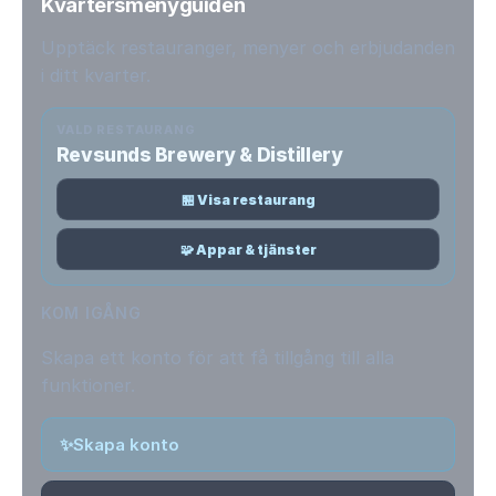
Kvartersmenyguiden
Upptäck restauranger, menyer och erbjudanden
i ditt kvarter.
VALD RESTAURANG
Revsunds Brewery & Distillery
🏪 Visa restaurang
🧩 Appar & tjänster
KOM IGÅNG
Skapa ett konto för att få tillgång till alla
funktioner.
✨
Skapa konto