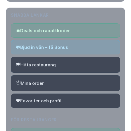
SNABBA LÄNKAR
🔥
Deals och rabattkoder
💸
Bjud in vän – få Bonus
🍽️
Hitta restaurang
📦
Mina order
❤️
Favoriter och profil
FÖR RESTAURANGER