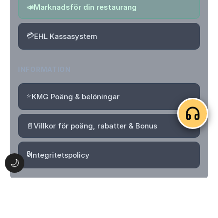
📣
Marknadsför din restaurang
💳
EHL Kassasystem
INFORMATION
⭐
KMG Poäng & belöningar
📄
Villkor för poäng, rabatter & Bonus
🔒
Integritetspolicy
🌙