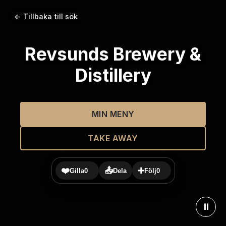
← Tillbaka till sök
Revsunds Brewery &
Distillery
MIN MENY
TAKE AWAY
❤️
📤
➕
Gilla
0
Dela
Följ
0
⏸