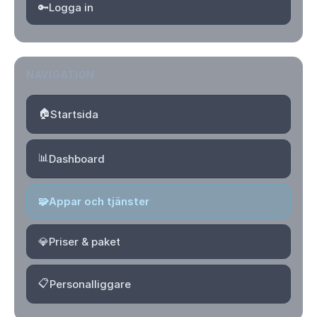
🔑
Logga in
NAVIGATION
🏠
Startsida
📊
Dashboard
🧩
Appar och tjänster
💎
Priser & paket
📋
Personalliggare