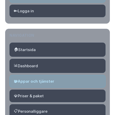
🔑
Logga in
NAVIGATION
🏠
Startsida
📊
Dashboard
🧩
Appar och tjänster
💎
Priser & paket
📋
Personalliggare