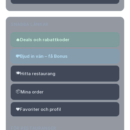
SNABBA LÄNKAR
🔥
Deals och rabattkoder
💸
Bjud in vän – få Bonus
🍽️
Hitta restaurang
📦
Mina order
❤️
Favoriter och profil
FÖR RESTAURANGER