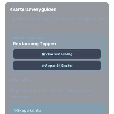
Kvartersmenyguiden
Upptäck restauranger, menyer och erbjudanden
i ditt kvarter.
VALD RESTAURANG
Restaurang Tuppen
🏪 Visa restaurang
🧩 Appar & tjänster
KOM IGÅNG
Skapa ett konto för att få tillgång till alla
funktioner.
✨
Skapa konto