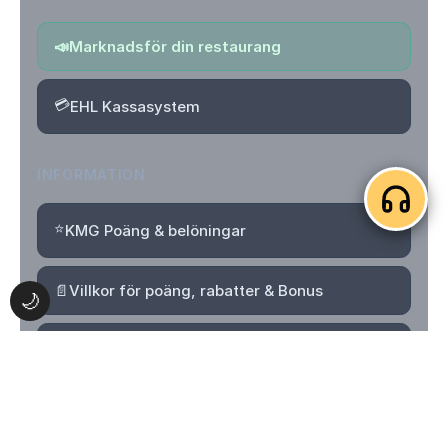
📣
Marknadsför din restaurang
💳
EHL Kassasystem
INFORMATION
⭐
KMG Poäng & belöningar
📄
Villkor för poäng, rabatter & Bonus
🌙
🔒
Integritetspolicy