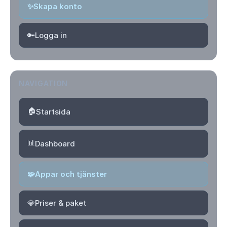
✨
Skapa konto
🔑
Logga in
NAVIGATION
🏠
Startsida
📊
Dashboard
🧩
Appar och tjänster
💎
Priser & paket