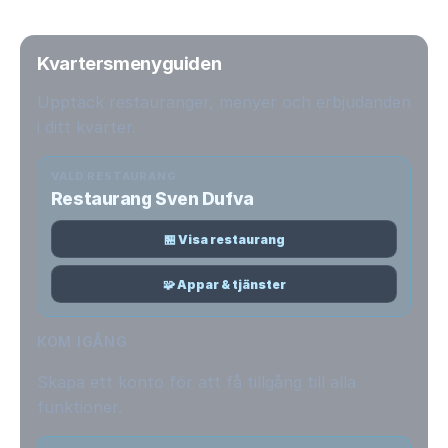
Kvartersmenyguiden
Upptäck restauranger, menyer och erbjudanden
i ditt kvarter.
VALD RESTAURANG
Restaurang Sven Dufva
🏪 Visa restaurang
🧩 Appar & tjänster
KOM IGÅNG
Skapa ett konto för att få tillgång till alla
funktioner.