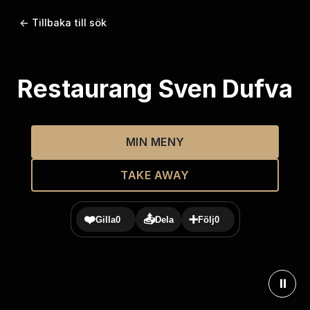
← Tillbaka till sök
Restaurang Sven Dufva
MIN MENY
TAKE AWAY
❤️
📤
➕
Gilla
0
Dela
Följ
0
⏸