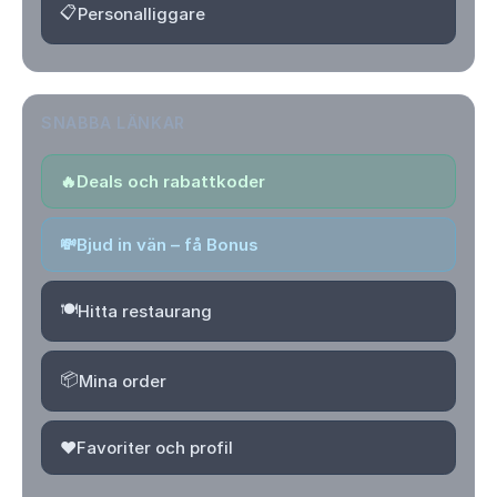
📋
Personalliggare
SNABBA LÄNKAR
🔥
Deals och rabattkoder
💸
Bjud in vän – få Bonus
🍽️
Hitta restaurang
📦
Mina order
❤️
Favoriter och profil