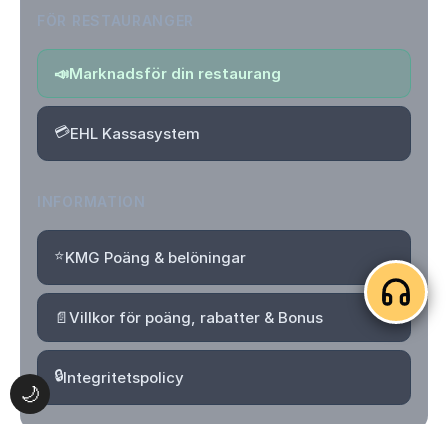
FÖR RESTAURANGER
📣
Marknadsför din restaurang
💳
EHL Kassasystem
INFORMATION
⭐
KMG Poäng & belöningar
📄
Villkor för poäng, rabatter & Bonus
🔒
Integritetspolicy
🌙