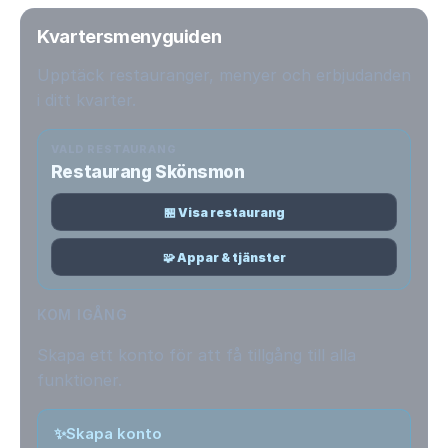
Kvartersmenyguiden
Upptäck restauranger, menyer och erbjudanden
i ditt kvarter.
VALD RESTAURANG
Restaurang Skönsmon
🏪 Visa restaurang
🧩 Appar & tjänster
KOM IGÅNG
Skapa ett konto för att få tillgång till alla
funktioner.
✨
Skapa konto