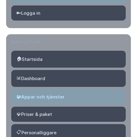
🔑
Logga in
NAVIGATION
🏠
Startsida
📊
Dashboard
🧩
Appar och tjänster
💎
Priser & paket
📋
Personalliggare