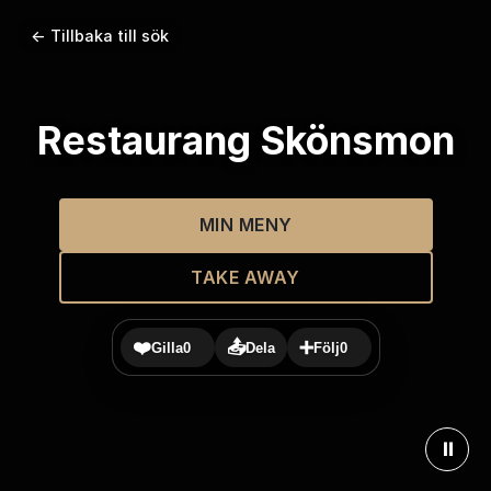
← Tillbaka till sök
Restaurang Skönsmon
MIN MENY
TAKE AWAY
❤️
📤
➕
Gilla
0
Dela
Följ
0
⏸