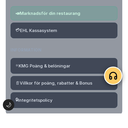
📣
Marknadsför din restaurang
💳
EHL Kassasystem
INFORMATION
⭐
KMG Poäng & belöningar
📄
Villkor för poäng, rabatter & Bonus
🔒
Integritetspolicy
🌙