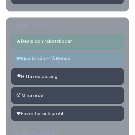
SNABBA LÄNKAR
🔥
Deals och rabattkoder
💸
Bjud in vän – få Bonus
🍽️
Hitta restaurang
📦
Mina order
❤️
Favoriter och profil
FÖR RESTAURANGER