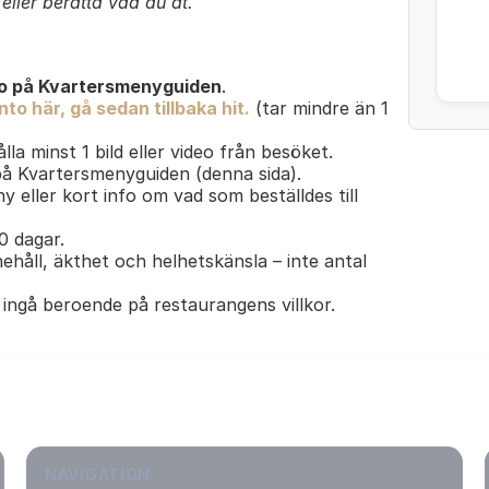
ller berätta vad du åt.
o på Kvartersmenyguiden
.
to här, gå sedan tillbaka hit.
(tar mindre än 1
lla minst 1 bild eller video från besöket.
 på Kvartersmenyguiden (denna sida).
y eller kort info om vad som beställdes till
30 dagar.
ehåll, äkthet och helhetskänsla – inte antal
ingå beroende på restaurangens villkor.
NAVIGATION