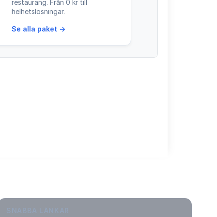
restaurang. Från 0 kr till
helhetslösningar.
Se alla paket →
SNABBA LÄNKAR