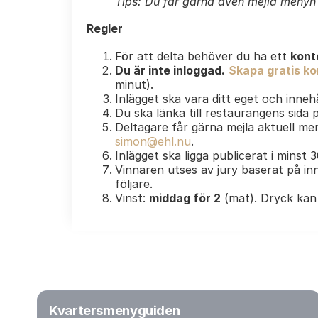
Tips: Du får gärna även mejla menyn e
Regler
För att delta behöver du ha ett
kont
Du är inte inloggad.
Skapa gratis kon
minut).
Inlägget ska vara ditt eget och innehå
Du ska länka till restaurangens sida
Deltagare får gärna mejla aktuell men
simon@ehl.nu
.
Inlägget ska ligga publicerat i minst 
Vinnaren utses av jury baserat på inn
följare.
Vinst:
middag för 2
(mat). Dryck kan 
Kvartersmenyguiden