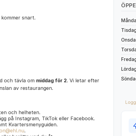
ÖPPE
 kommer snart.
Månd
Tisda
Onsda
Torsd
Freda
Lörda
Sönda
ed och tävla om
middag för 2
. Vi letar efter
änslan av restaurangen.
Logg
en och helheten.
lägg på Instagram, TikTok eller Facebook.
amt Kvartersmenyguiden.
on@ehl.nu
.