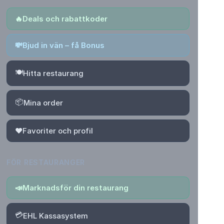
🔥
Deals och rabattkoder
💸
Bjud in vän – få Bonus
🍽️
Hitta restaurang
📦
Mina order
❤️
Favoriter och profil
FÖR RESTAURANGER
📣
Marknadsför din restaurang
💳
EHL Kassasystem