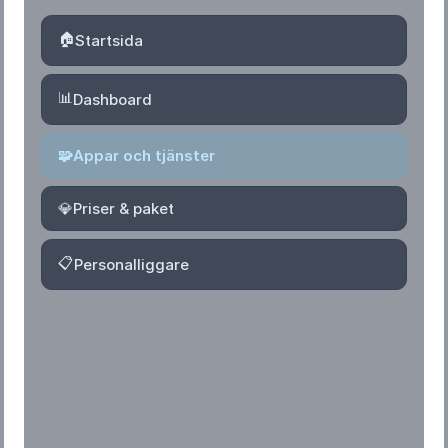
🏠
Startsida
📊
Dashboard
🧩
Appar och tjänster
💎
Priser & paket
📋
Personalliggare