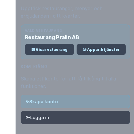
Upptäck restauranger, menyer och
erbjudanden i ditt kvarter.
VALD RESTAURANG
Restaurang Pralin AB
🏪 Visa restaurang
🧩 Appar & tjänster
KOM IGÅNG
Skapa ett konto för att få tillgång till alla
funktioner.
✨
Skapa konto
🔑
Logga in