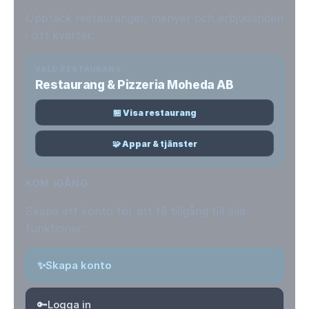
Upptäck restauranger, menyer och erbjudanden
i ditt kvarter.
VALD RESTAURANG
Restaurang & Pizzeria Moheda AB
🏪 Visa restaurang
🧩 Appar & tjänster
KOM IGÅNG
Skapa ett konto för att få tillgång till alla
funktioner.
✨
Skapa konto
🔑
Logga in