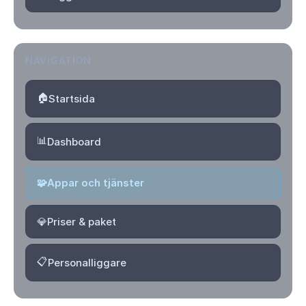
NAVIGATION
🏠
Startsida
📊
Dashboard
🧩
Appar och tjänster
💎
Priser & paket
📋
Personalliggare