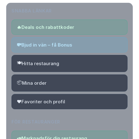
SNABBA LÄNKAR
🔥
Deals och rabattkoder
💸
Bjud in vän – få Bonus
🍽️
Hitta restaurang
📦
Mina order
❤️
Favoriter och profil
FÖR RESTAURANGER
📣
Marknadsför din restaurang