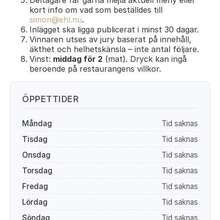
Deltagare får gärna mejla aktuell meny eller
kort info om vad som beställdes till
simon@ehl.nu
.
Inlägget ska ligga publicerat i minst 30 dagar.
Vinnaren utses av jury baserat på innehåll,
äkthet och helhetskänsla – inte antal följare.
Vinst:
middag för 2
(mat). Dryck kan ingå
beroende på restaurangens villkor.
ÖPPETTIDER
Måndag
Tid saknas
Tisdag
Tid saknas
Onsdag
Tid saknas
Torsdag
Tid saknas
Fredag
Tid saknas
Lördag
Tid saknas
Söndag
Tid saknas