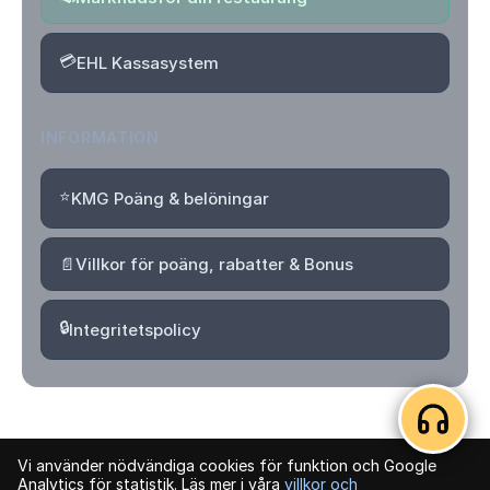
💳
EHL Kassasystem
INFORMATION
⭐
KMG Poäng & belöningar
📄
Villkor för poäng, rabatter & Bonus
🔒
Integritetspolicy
Vi använder nödvändiga cookies för funktion och Google
© 2026 Kvartersmenyguiden. Alla rättigheter förbehållna.
Analytics för statistik. Läs mer i våra
villkor och