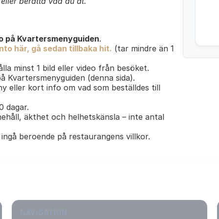
ller berätta vad du åt.
o på Kvartersmenyguiden
.
to här, gå sedan tillbaka hit.
(tar mindre än 1
lla minst 1 bild eller video från besöket.
 på Kvartersmenyguiden (denna sida).
y eller kort info om vad som beställdes till
30 dagar.
ehåll, äkthet och helhetskänsla – inte antal
ingå beroende på restaurangens villkor.
NAVIGATION