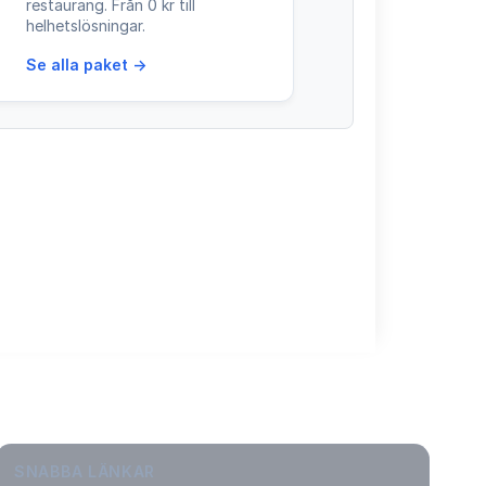
restaurang. Från 0 kr till
helhetslösningar.
Se alla paket →
SNABBA LÄNKAR