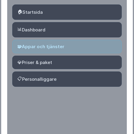
🏠
Startsida
📊
Dashboard
🧩
Appar och tjänster
💎
Priser & paket
📋
Personalliggare