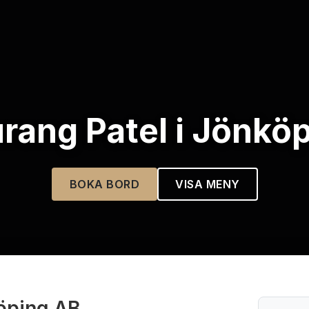
rang Patel i Jönkö
BOKA BORD
VISA MENY
köping AB