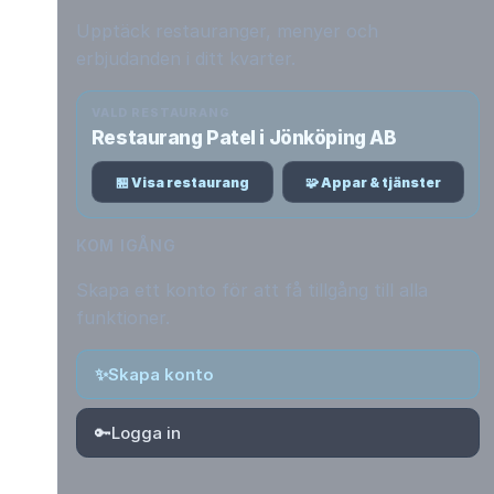
Upptäck restauranger, menyer och
erbjudanden i ditt kvarter.
VALD RESTAURANG
Restaurang Patel i Jönköping AB
🏪 Visa restaurang
🧩 Appar & tjänster
KOM IGÅNG
Skapa ett konto för att få tillgång till alla
funktioner.
✨
Skapa konto
🔑
Logga in