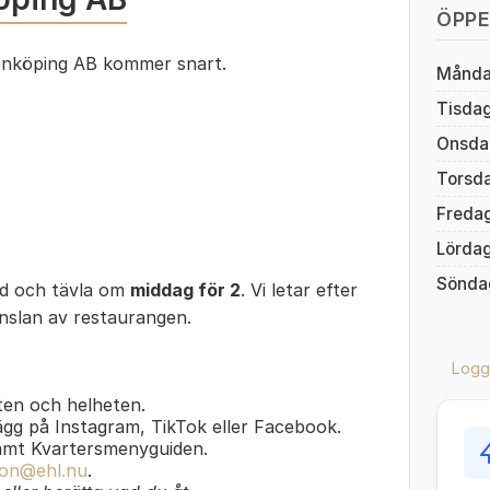
ÖPPE
önköping AB kommer snart.
Månd
Tisda
Onsda
Torsd
Freda
Lörda
Sönda
ed och tävla om
middag för 2
. Vi letar efter
änslan av restaurangen.
Logg
en och helheten.
lägg på Instagram, TikTok eller Facebook.
amt Kvartersmenyguiden.
on@ehl.nu
.