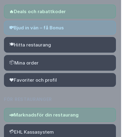
🔥
Deals och rabattkoder
💸
Bjud in vän – få Bonus
🍽️
Hitta restaurang
📦
Mina order
❤️
Favoriter och profil
FÖR RESTAURANGER
📣
Marknadsför din restaurang
💳
EHL Kassasystem