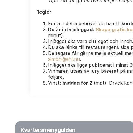
Tips: Du får gärna även mejla menyn e
Regler
För att delta behöver du ha ett
kont
Du är inte inloggad.
Skapa gratis kon
minut).
Inlägget ska vara ditt eget och innehå
Du ska länka till restaurangens sida
Deltagare får gärna mejla aktuell men
simon@ehl.nu
.
Inlägget ska ligga publicerat i minst 
Vinnaren utses av jury baserat på inn
följare.
Vinst:
middag för 2
(mat). Dryck kan 
Kvartersmenyguiden