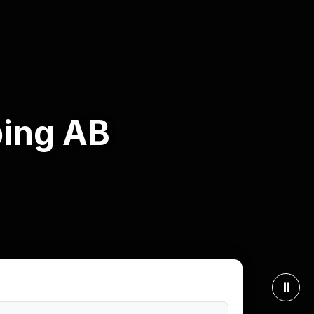
ping AB
⏸