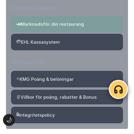
FÖR RESTAURANGER
📣
Marknadsför din restaurang
💳
EHL Kassasystem
INFORMATION
⭐
KMG Poäng & belöningar
📄
Villkor för poäng, rabatter & Bonus
🔒
Integritetspolicy
🌙