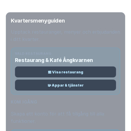
Kvartersmenyguiden
Upptäck restauranger, menyer och erbjudanden
i ditt kvarter.
VALD RESTAURANG
Restaurang & Kafé Ångkvarnen
🏪 Visa restaurang
🧩 Appar & tjänster
KOM IGÅNG
Skapa ett konto för att få tillgång till alla
funktioner.