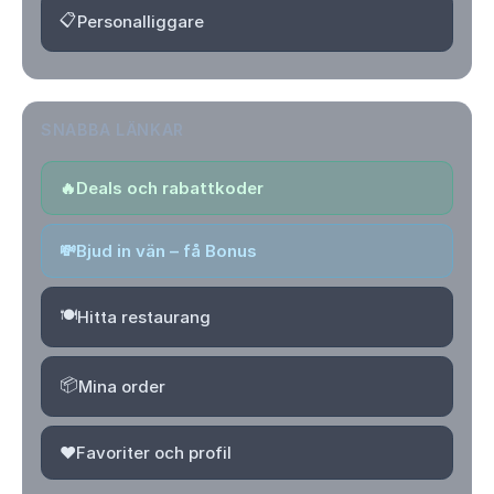
📋
Personalliggare
SNABBA LÄNKAR
🔥
Deals och rabattkoder
💸
Bjud in vän – få Bonus
🍽️
Hitta restaurang
📦
Mina order
❤️
Favoriter och profil