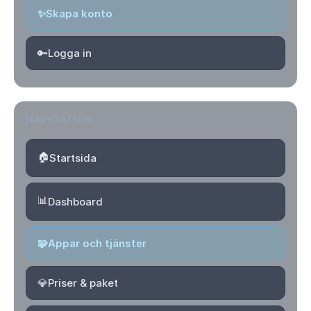
✨
Skapa konto
🔑
Logga in
NAVIGATION
🏠
Startsida
📊
Dashboard
🧩
Appar och tjänster
💎
Priser & paket