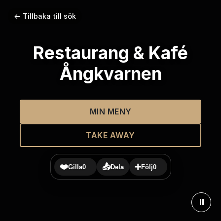
← Tillbaka till sök
Restaurang & Kafé
Ångkvarnen
MIN MENY
TAKE AWAY
❤️
📤
➕
Gilla
0
Dela
Följ
0
⏸