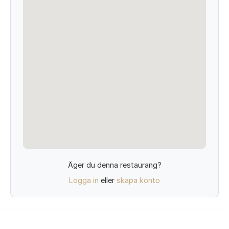
Äger du denna restaurang?
Logga in
eller
skapa konto