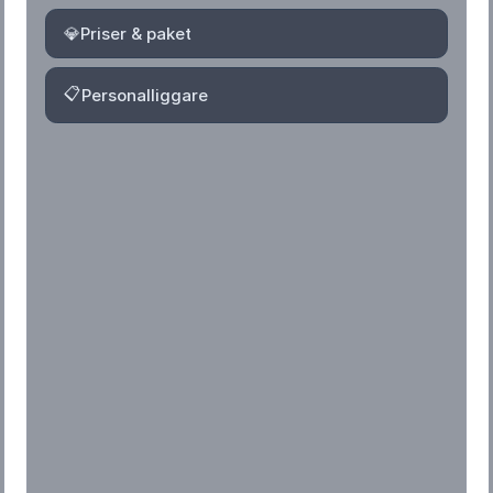
💎
Priser & paket
📋
Personalliggare