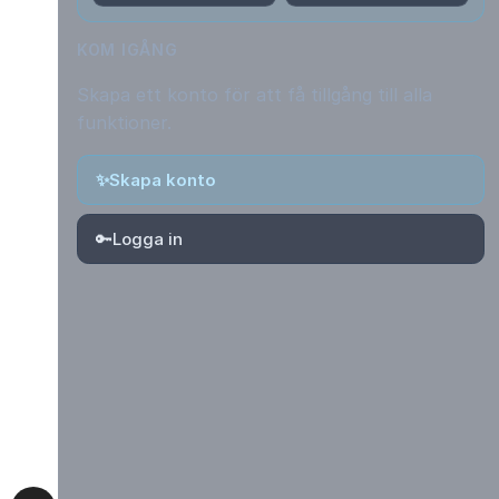
KOM IGÅNG
Skapa ett konto för att få tillgång till alla
funktioner.
✨
Skapa konto
🔑
Logga in