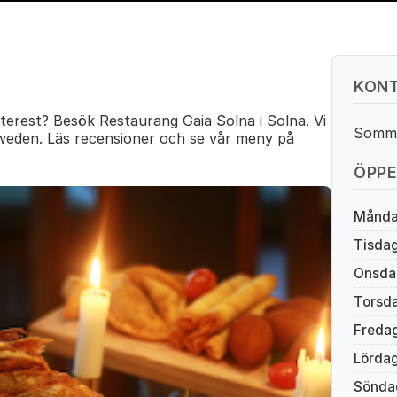
KONT
terest? Besök Restaurang Gaia Solna i Solna. Vi
Somma
weden. Läs recensioner och se vår meny på
ÖPPE
Månd
Tisda
Onsda
Torsd
Freda
Lörda
Sönda