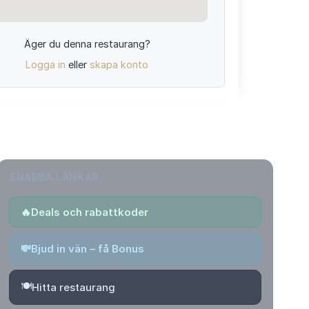
Äger du denna restaurang?
Logga in
eller
skapa konto
SNABBA LÄNKAR
🔥
Deals och rabattkoder
💸
Bjud in vän – få Bonus
🍽️
Hitta restaurang