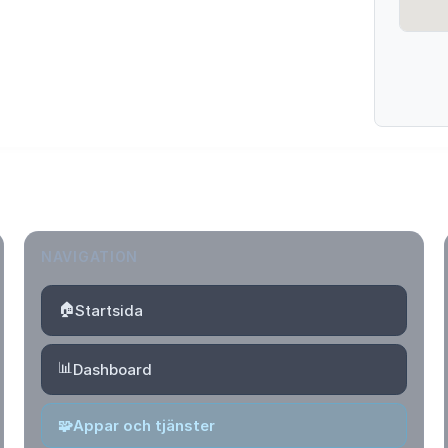
NAVIGATION
🏠
Startsida
📊
Dashboard
🧩
Appar och tjänster