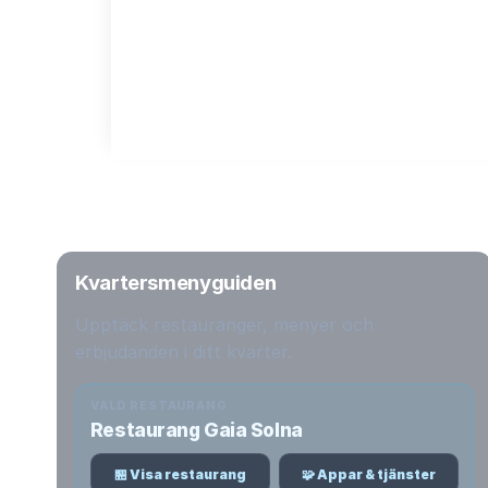
Kvartersmenyguiden
Upptäck restauranger, menyer och
erbjudanden i ditt kvarter.
VALD RESTAURANG
Restaurang Gaia Solna
🏪 Visa restaurang
🧩 Appar & tjänster