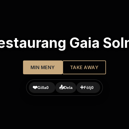
estaurang Gaia Sol
MIN MENY
TAKE AWAY
❤️
📤
➕
Gilla
0
Dela
Följ
0