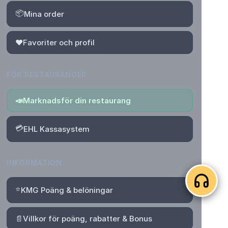
📦
Mina order
❤️
Favoriter och profil
FÖR RESTAURANGER
📣
Marknadsför din restaurang
💳
EHL Kassasystem
INFORMATION
⭐
KMG Poäng & belöningar
📄
Villkor för poäng, rabatter & Bonus