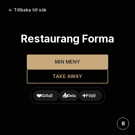
← Tillbaka till sök
Restaurang Forma
MIN MENY
TAKE AWAY
❤️
📤
➕
Gilla
0
Dela
Följ
0
⏸