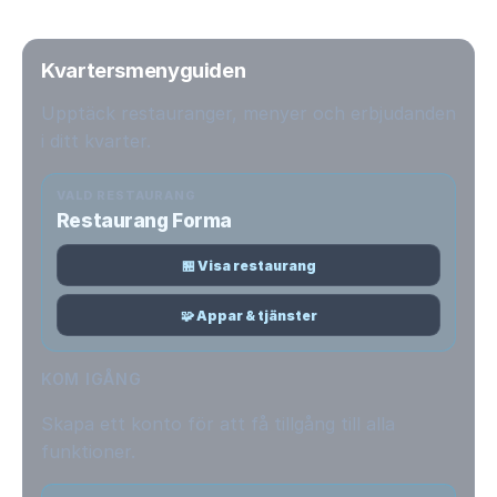
Kvartersmenyguiden
Upptäck restauranger, menyer och erbjudanden
i ditt kvarter.
VALD RESTAURANG
Restaurang Forma
🏪 Visa restaurang
🧩 Appar & tjänster
KOM IGÅNG
Skapa ett konto för att få tillgång till alla
funktioner.