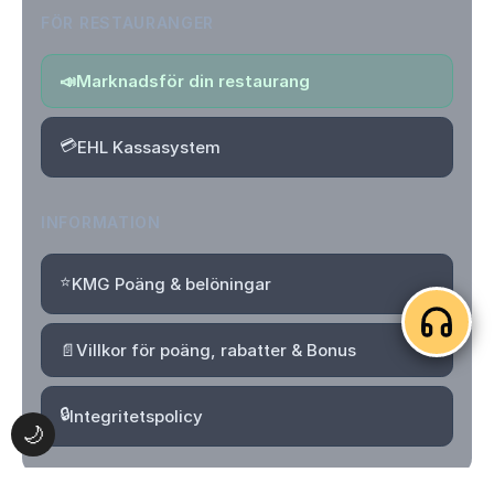
FÖR RESTAURANGER
📣
Marknadsför din restaurang
💳
EHL Kassasystem
INFORMATION
⭐
KMG Poäng & belöningar
📄
Villkor för poäng, rabatter & Bonus
🔒
Integritetspolicy
🌙