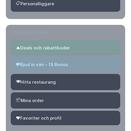
📋
Personalliggare
SNABBA LÄNKAR
🔥
Deals och rabattkoder
💸
Bjud in vän – få Bonus
🍽️
Hitta restaurang
📦
Mina order
❤️
Favoriter och profil