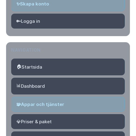
✨
Skapa konto
🔑
Logga in
NAVIGATION
🏠
Startsida
📊
Dashboard
🧩
Appar och tjänster
💎
Priser & paket