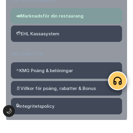
FÖR RESTAURANGER
📣
Marknadsför din restaurang
💳
EHL Kassasystem
INFORMATION
⭐
KMG Poäng & belöningar
📄
Villkor för poäng, rabatter & Bonus
🔒
Integritetspolicy
🌙