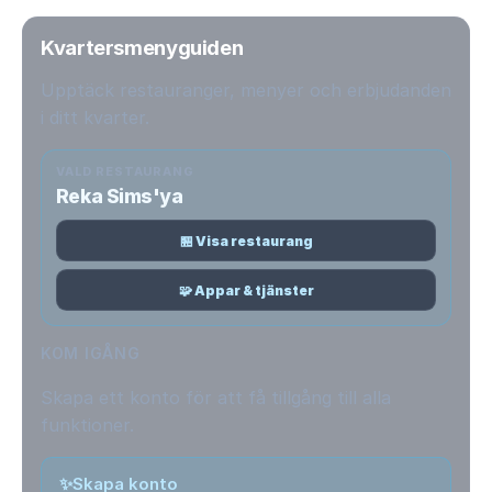
Kvartersmenyguiden
Upptäck restauranger, menyer och erbjudanden
i ditt kvarter.
VALD RESTAURANG
Reka Sims'ya
🏪 Visa restaurang
🧩 Appar & tjänster
KOM IGÅNG
Skapa ett konto för att få tillgång till alla
funktioner.
✨
Skapa konto