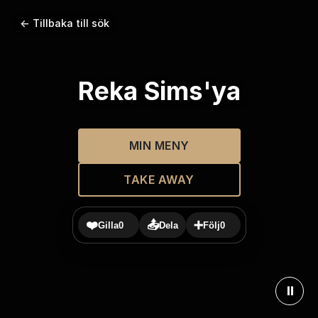
← Tillbaka till sök
Reka Sims'ya
MIN MENY
TAKE AWAY
❤️
📤
➕
Gilla
0
Dela
Följ
0
⏸