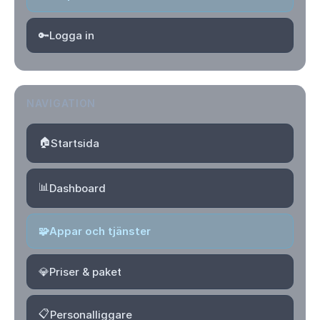
🔑
Logga in
NAVIGATION
🏠
Startsida
📊
Dashboard
🧩
Appar och tjänster
💎
Priser & paket
📋
Personalliggare