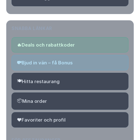
SNABBA LÄNKAR
🔥
Deals och rabattkoder
💸
Bjud in vän – få Bonus
🍽️
Hitta restaurang
📦
Mina order
❤️
Favoriter och profil