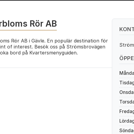
rbloms Rör AB
KONT
oms Rör AB i Gävle. En populär destination för
Ström
int of interest. Besök oss på Strömsbrovägen
boka bord på Kvartersmenyguiden.
ÖPPE
Månd
Tisda
Onsda
Torsd
Freda
Lörda
Sönda