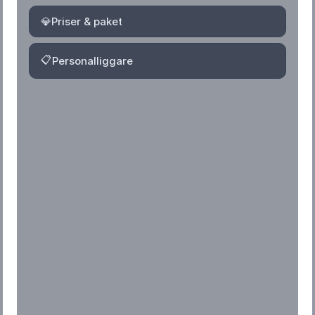
💎
Priser & paket
📋
Personalliggare