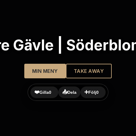
e Gävle | Söderblo
MIN MENY
TAKE AWAY
❤️
📤
➕
Gilla
0
Dela
Följ
0