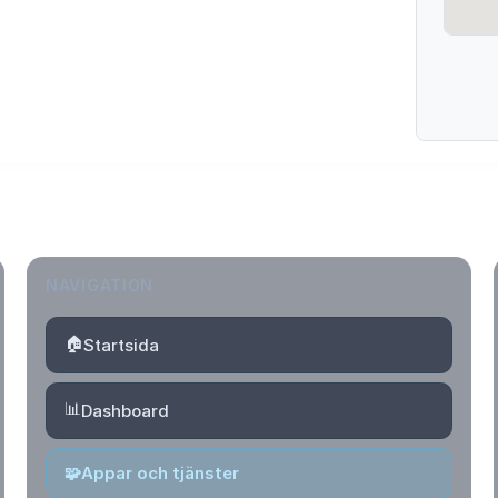
NAVIGATION
🏠
Startsida
📊
Dashboard
🧩
Appar och tjänster