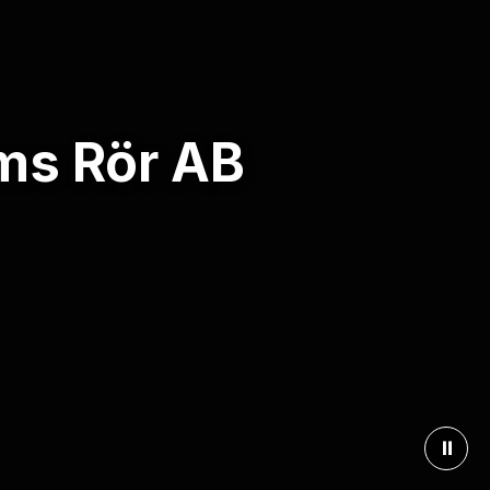
ms Rör AB
⏸