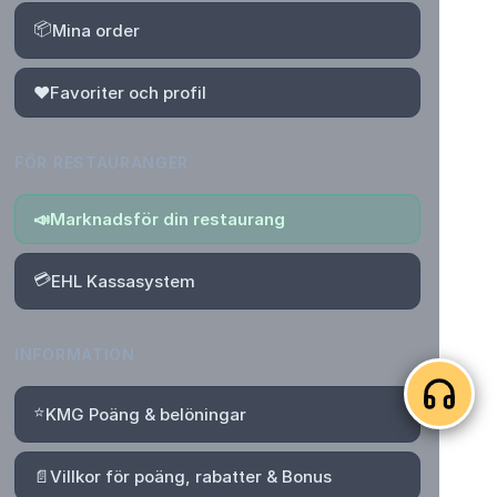
📦
Mina order
❤️
Favoriter och profil
FÖR RESTAURANGER
📣
Marknadsför din restaurang
💳
EHL Kassasystem
INFORMATION
⭐
KMG Poäng & belöningar
📄
Villkor för poäng, rabatter & Bonus