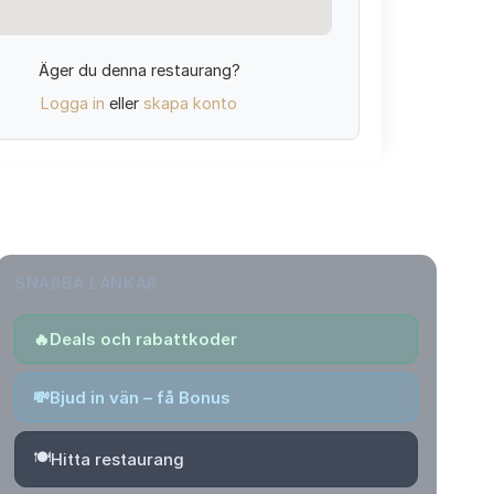
Äger du denna restaurang?
Logga in
eller
skapa konto
SNABBA LÄNKAR
🔥
Deals och rabattkoder
💸
Bjud in vän – få Bonus
🍽️
Hitta restaurang