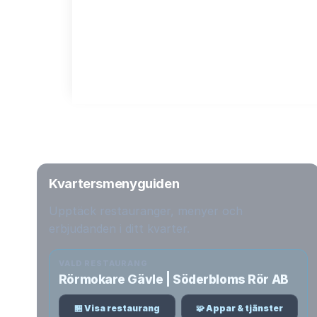
Kvartersmenyguiden
Upptäck restauranger, menyer och
erbjudanden i ditt kvarter.
VALD RESTAURANG
Rörmokare Gävle | Söderbloms Rör AB
🏪 Visa restaurang
🧩 Appar & tjänster