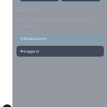
KOM IGÅNG
Skapa ett konto för att få tillgång till alla
funktioner.
✨
Skapa konto
🔑
Logga in