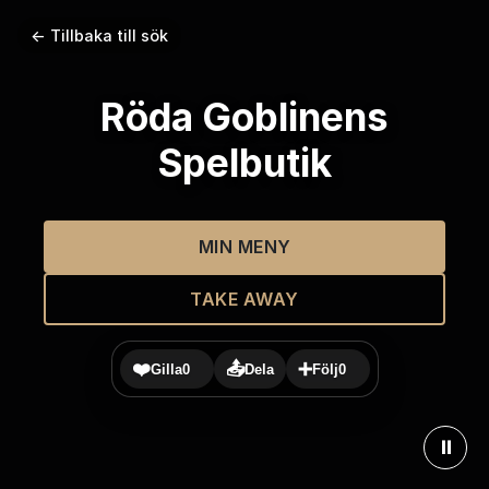
← Tillbaka till sök
Röda Goblinens
Spelbutik
MIN MENY
TAKE AWAY
❤️
📤
➕
Gilla
0
Dela
Följ
0
⏸