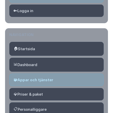
🔑
Logga in
NAVIGATION
🏠
Startsida
📊
Dashboard
🧩
Appar och tjänster
💎
Priser & paket
📋
Personalliggare