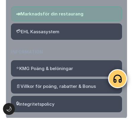
📣
Marknadsför din restaurang
💳
EHL Kassasystem
INFORMATION
⭐
KMG Poäng & belöningar
📄
Villkor för poäng, rabatter & Bonus
🔒
Integritetspolicy
🌙