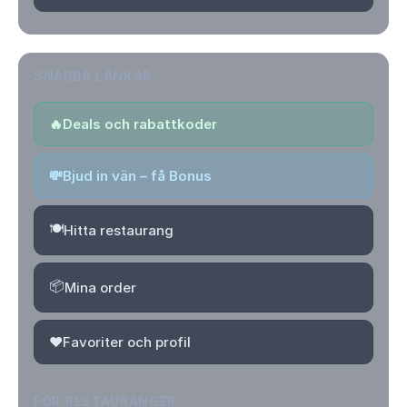
SNABBA LÄNKAR
🔥
Deals och rabattkoder
💸
Bjud in vän – få Bonus
🍽️
Hitta restaurang
📦
Mina order
❤️
Favoriter och profil
FÖR RESTAURANGER