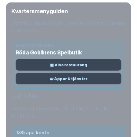
Kvartersmenyguiden
Upptäck restauranger, menyer och erbjudanden
i ditt kvarter.
VALD RESTAURANG
Röda Goblinens Spelbutik
🏪 Visa restaurang
🧩 Appar & tjänster
KOM IGÅNG
Skapa ett konto för att få tillgång till alla
funktioner.
✨
Skapa konto