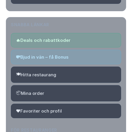
SNABBA LÄNKAR
🔥
Deals och rabattkoder
💸
Bjud in vän – få Bonus
🍽️
Hitta restaurang
📦
Mina order
❤️
Favoriter och profil
FÖR RESTAURANGER