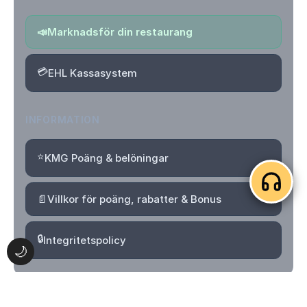
📣
Marknadsför din restaurang
💳
EHL Kassasystem
INFORMATION
⭐
KMG Poäng & belöningar
📄
Villkor för poäng, rabatter & Bonus
🔒
Integritetspolicy
🌙