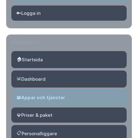
🔑
Logga in
NAVIGATION
🏠
Startsida
📊
Dashboard
🧩
Appar och tjänster
💎
Priser & paket
📋
Personalliggare