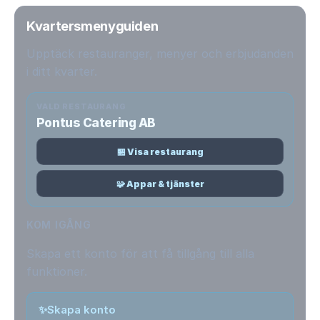
Kvartersmenyguiden
Upptäck restauranger, menyer och erbjudanden
i ditt kvarter.
VALD RESTAURANG
Pontus Catering AB
🏪 Visa restaurang
🧩 Appar & tjänster
KOM IGÅNG
Skapa ett konto för att få tillgång till alla
funktioner.
✨
Skapa konto