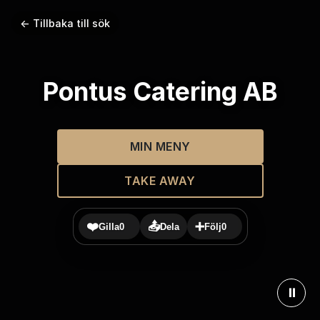
← Tillbaka till sök
Pontus Catering AB
MIN MENY
TAKE AWAY
❤️
📤
➕
Gilla
0
Dela
Följ
0
⏸