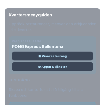
Kvartersmenyguiden
Upptäck restauranger, menyer och erbjudanden
i ditt kvarter.
VALD RESTAURANG
PONG Express Sollentuna
🏪 Visa restaurang
🧩 Appar & tjänster
KOM IGÅNG
Skapa ett konto för att få tillgång till alla
funktioner.