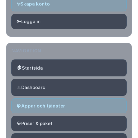
✨
Skapa konto
🔑
Logga in
NAVIGATION
🏠
Startsida
📊
Dashboard
🧩
Appar och tjänster
💎
Priser & paket