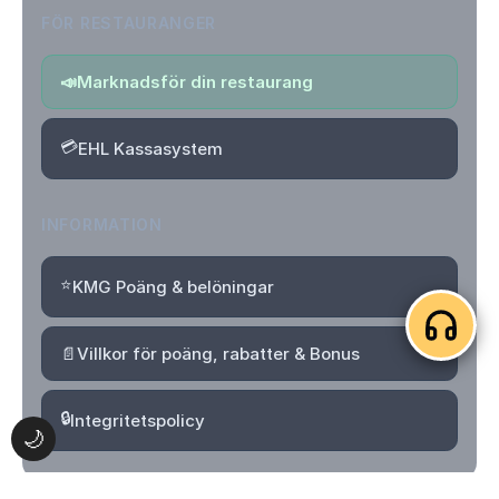
FÖR RESTAURANGER
📣
Marknadsför din restaurang
💳
EHL Kassasystem
INFORMATION
⭐
KMG Poäng & belöningar
📄
Villkor för poäng, rabatter & Bonus
🔒
Integritetspolicy
🌙