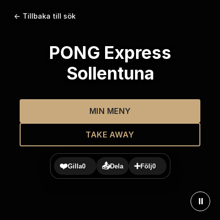
← Tillbaka till sök
PONG Express
Sollentuna
MIN MENY
TAKE AWAY
❤️
📤
➕
Gilla
0
Dela
Följ
0
⏸