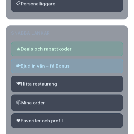
📋
Personalliggare
SNABBA LÄNKAR
🔥
Deals och rabattkoder
💸
Bjud in vän – få Bonus
🍽️
Hitta restaurang
📦
Mina order
❤️
Favoriter och profil