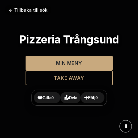
← Tillbaka till sök
Pizzeria Trångsund
MIN MENY
TAKE AWAY
❤️
📤
➕
Gilla
0
Dela
Följ
0
⏸