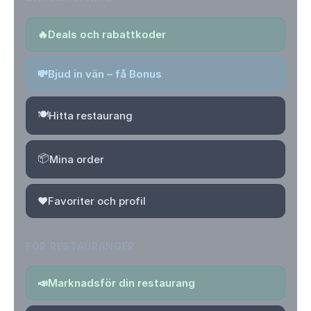
🔥
Deals och rabattkoder
💸
Bjud in vän – få Bonus
🍽️
Hitta restaurang
📦
Mina order
❤️
Favoriter och profil
FÖR RESTAURANGER
📣
Marknadsför din restaurang