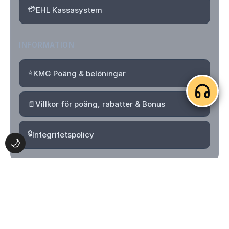
💳
EHL Kassasystem
INFORMATION
⭐
KMG Poäng & belöningar
📄
Villkor för poäng, rabatter & Bonus
🔒
Integritetspolicy
🌙
© 2026 Kvartersmenyguiden. Alla rättigheter förbehållna.
Logga in
Skapa konto