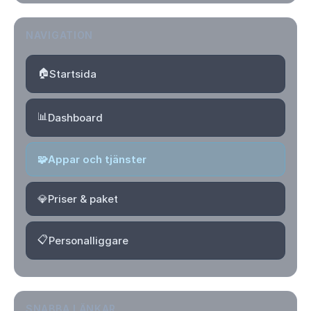
NAVIGATION
🏠
Startsida
📊
Dashboard
🧩
Appar och tjänster
💎
Priser & paket
📋
Personalliggare
SNABBA LÄNKAR