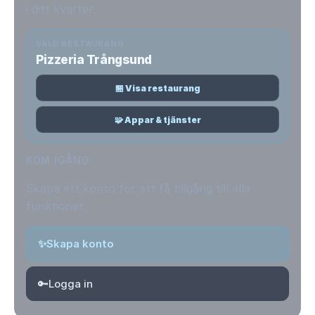
i ditt kvarter.
VALD RESTAURANG
Pizzeria Trångsund
🏪 Visa restaurang
🧩 Appar & tjänster
KOM IGÅNG
Skapa ett konto för att få tillgång till alla
funktioner.
✨
Skapa konto
🔑
Logga in