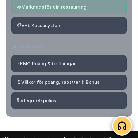
📣
Marknadsför din restaurang
💳
EHL Kassasystem
INFORMATION
⭐
KMG Poäng & belöningar
📄
Villkor för poäng, rabatter & Bonus
🔒
Integritetspolicy