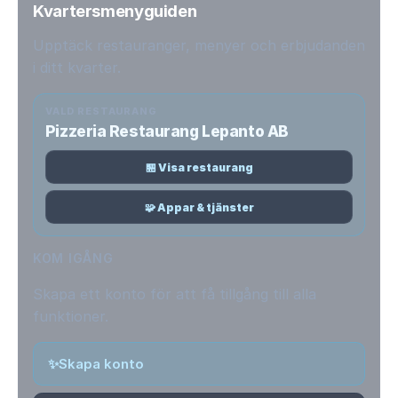
Kvartersmenyguiden
Upptäck restauranger, menyer och erbjudanden
i ditt kvarter.
VALD RESTAURANG
Pizzeria Restaurang Lepanto AB
🏪 Visa restaurang
🧩 Appar & tjänster
KOM IGÅNG
Skapa ett konto för att få tillgång till alla
funktioner.
✨
Skapa konto