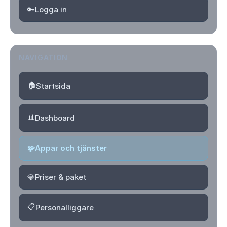
🔑
Logga in
NAVIGATION
🏠
Startsida
📊
Dashboard
🧩
Appar och tjänster
💎
Priser & paket
📋
Personalliggare