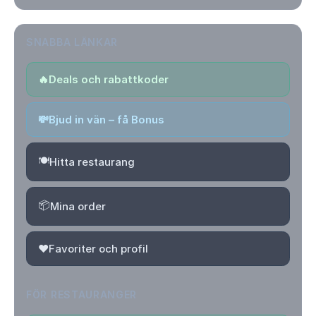
SNABBA LÄNKAR
🔥
Deals och rabattkoder
💸
Bjud in vän – få Bonus
🍽️
Hitta restaurang
📦
Mina order
❤️
Favoriter och profil
FÖR RESTAURANGER