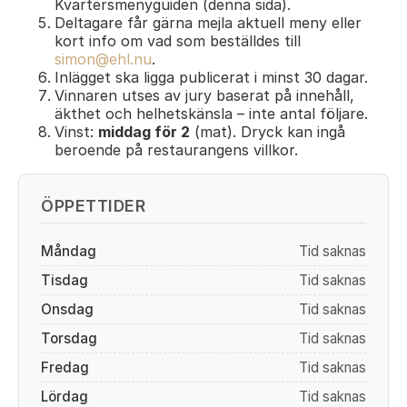
Kvartersmenyguiden (denna sida).
Deltagare får gärna mejla aktuell meny eller
kort info om vad som beställdes till
simon@ehl.nu
.
Inlägget ska ligga publicerat i minst 30 dagar.
Vinnaren utses av jury baserat på innehåll,
äkthet och helhetskänsla – inte antal följare.
Vinst:
middag för 2
(mat). Dryck kan ingå
beroende på restaurangens villkor.
ÖPPETTIDER
Måndag
Tid saknas
Tisdag
Tid saknas
Onsdag
Tid saknas
Torsdag
Tid saknas
Fredag
Tid saknas
Lördag
Tid saknas