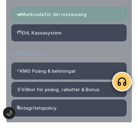
📣
Marknadsför din restaurang
💳
EHL Kassasystem
INFORMATION
⭐
KMG Poäng & belöningar
📄
Villkor för poäng, rabatter & Bonus
🔒
Integritetspolicy
🌙