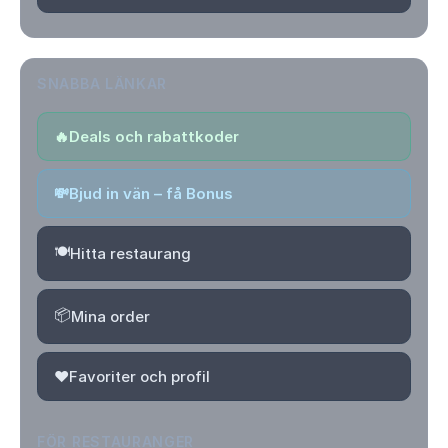
SNABBA LÄNKAR
🔥
Deals och rabattkoder
💸
Bjud in vän – få Bonus
🍽️
Hitta restaurang
📦
Mina order
❤️
Favoriter och profil
FÖR RESTAURANGER