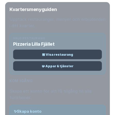
Kvartersmenyguiden
Upptäck restauranger, menyer och erbjudanden
i ditt kvarter.
VALD RESTAURANG
Pizzeria Lilla Fjället
🏪 Visa restaurang
🧩 Appar & tjänster
KOM IGÅNG
Skapa ett konto för att få tillgång till alla
funktioner.
✨
Skapa konto