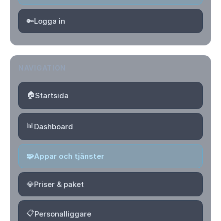
🔑
Logga in
NAVIGATION
🏠
Startsida
📊
Dashboard
🧩
Appar och tjänster
💎
Priser & paket
📋
Personalliggare