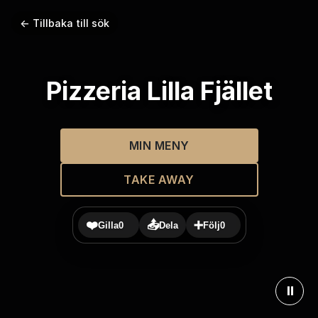
← Tillbaka till sök
Pizzeria Lilla Fjället
MIN MENY
TAKE AWAY
❤️
📤
➕
Gilla
0
Dela
Följ
0
⏸