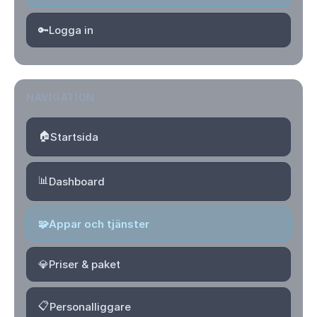
🔑
Logga in
NAVIGATION
🏠
Startsida
📊
Dashboard
🧩
Appar och tjänster
💎
Priser & paket
📋
Personalliggare