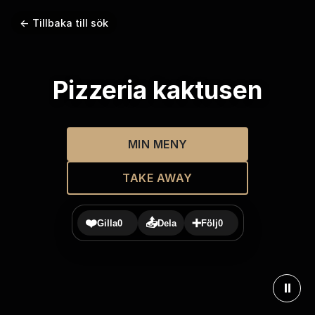
← Tillbaka till sök
Pizzeria kaktusen
MIN MENY
TAKE AWAY
❤️
📤
➕
Gilla
0
Dela
Följ
0
⏸