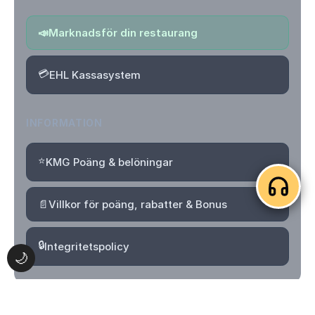
📣
Marknadsför din restaurang
💳
EHL Kassasystem
INFORMATION
⭐
KMG Poäng & belöningar
📄
Villkor för poäng, rabatter & Bonus
🔒
Integritetspolicy
🌙