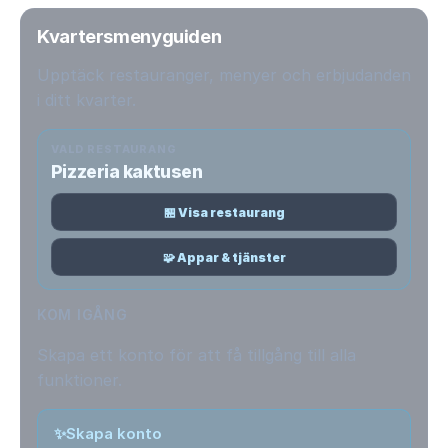
Kvartersmenyguiden
Upptäck restauranger, menyer och erbjudanden
i ditt kvarter.
VALD RESTAURANG
Pizzeria kaktusen
🏪 Visa restaurang
🧩 Appar & tjänster
KOM IGÅNG
Skapa ett konto för att få tillgång till alla
funktioner.
✨
Skapa konto