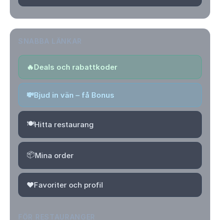
SNABBA LÄNKAR
🔥
Deals och rabattkoder
💸
Bjud in vän – få Bonus
🍽️
Hitta restaurang
📦
Mina order
❤️
Favoriter och profil
FÖR RESTAURANGER