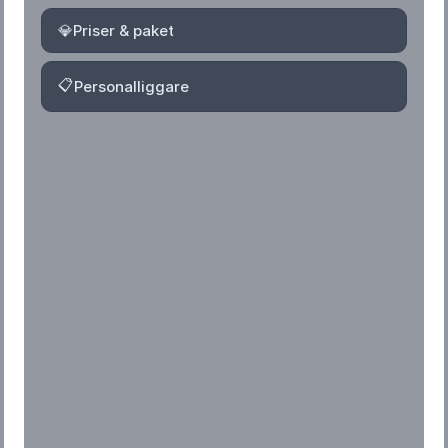
💎
Priser & paket
📋
Personalliggare