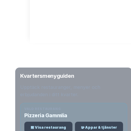
Kvartersmenyguiden
Upptäck restauranger, menyer och
erbjudanden i ditt kvarter.
VALD RESTAURANG
Pizzeria Gammlia
🏪 Visa restaurang
🧩 Appar & tjänster