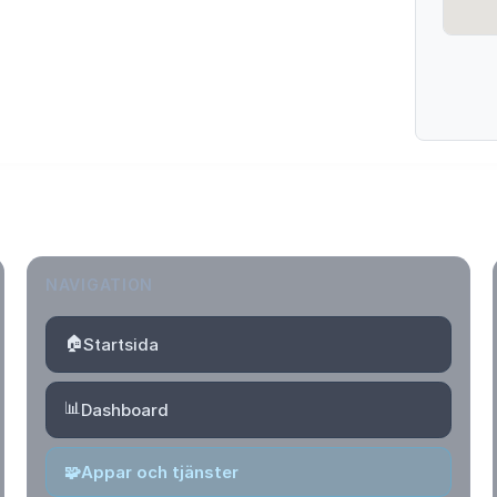
NAVIGATION
🏠
Startsida
📊
Dashboard
🧩
Appar och tjänster