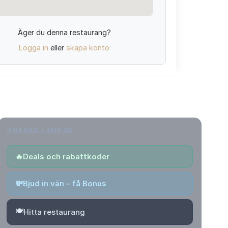
Äger du denna restaurang?
Logga in
eller
skapa konto
SNABBA LÄNKAR
🔥
Deals och rabattkoder
💸
Bjud in vän – få Bonus
🍽️
Hitta restaurang