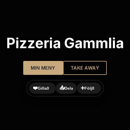
Pizzeria Gammlia
MIN MENY
TAKE AWAY
❤️
📤
➕
Gilla
0
Dela
Följ
0