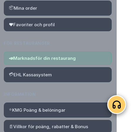
📦
Mina order
❤️
Favoriter och profil
FÖR RESTAURANGER
📣
Marknadsför din restaurang
💳
EHL Kassasystem
INFORMATION
⭐
KMG Poäng & belöningar
📄
Villkor för poäng, rabatter & Bonus