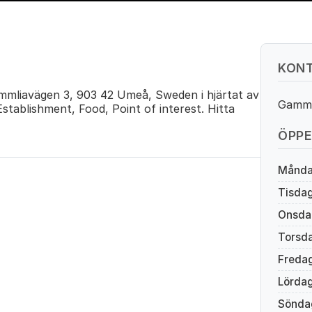
KONT
mmliavägen 3, 903 42 Umeå, Sweden i hjärtat av
Gamml
tablishment, Food, Point of interest. Hitta
ÖPPE
Månd
Tisda
Onsda
Torsd
Freda
Lörda
Sönda