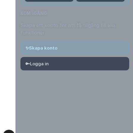
KOM IGÅNG
Skapa ett konto för att få tillgång till alla
funktioner.
✨
Skapa konto
🔑
Logga in