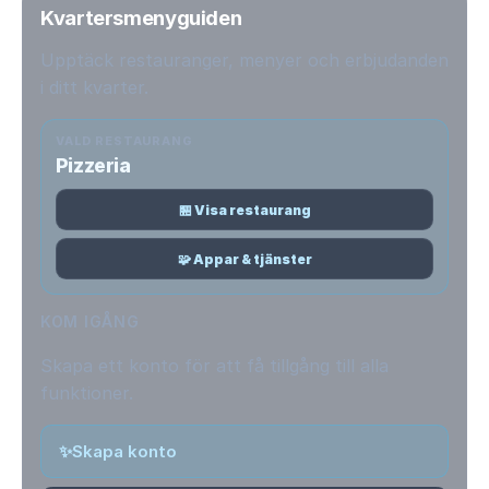
Kvartersmenyguiden
Upptäck restauranger, menyer och erbjudanden
i ditt kvarter.
VALD RESTAURANG
Pizzeria
🏪 Visa restaurang
🧩 Appar & tjänster
KOM IGÅNG
Skapa ett konto för att få tillgång till alla
funktioner.
✨
Skapa konto