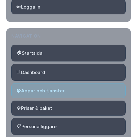
🔑
Logga in
NAVIGATION
🏠
Startsida
📊
Dashboard
🧩
Appar och tjänster
💎
Priser & paket
📋
Personalliggare