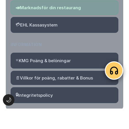
📣
Marknadsför din restaurang
💳
EHL Kassasystem
INFORMATION
⭐
KMG Poäng & belöningar
📄
Villkor för poäng, rabatter & Bonus
🔒
Integritetspolicy
🌙