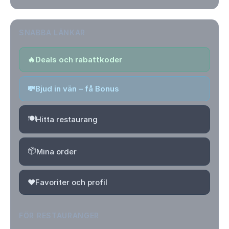
SNABBA LÄNKAR
🔥
Deals och rabattkoder
💸
Bjud in vän – få Bonus
🍽️
Hitta restaurang
📦
Mina order
❤️
Favoriter och profil
FÖR RESTAURANGER