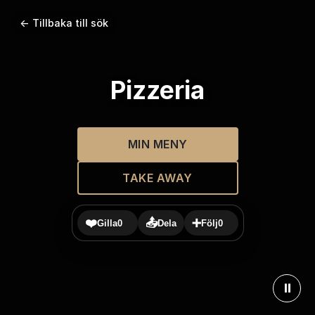
← Tillbaka till sök
Pizzeria
MIN MENY
TAKE AWAY
❤️
📤
➕
Gilla
0
Dela
Följ
0
⏸