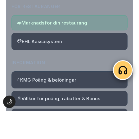
FÖR RESTAURANGER
📣
Marknadsför din restaurang
💳
EHL Kassasystem
INFORMATION
⭐
KMG Poäng & belöningar
📄
Villkor för poäng, rabatter & Bonus
🌙
🔒
Integritetspolicy