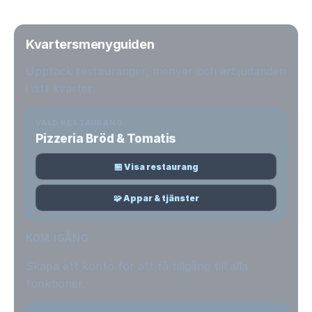
Kvartersmenyguiden
Upptäck restauranger, menyer och erbjudanden
i ditt kvarter.
VALD RESTAURANG
Pizzeria Bröd & Tomatis
🏪 Visa restaurang
🧩 Appar & tjänster
KOM IGÅNG
Skapa ett konto för att få tillgång till alla
funktioner.