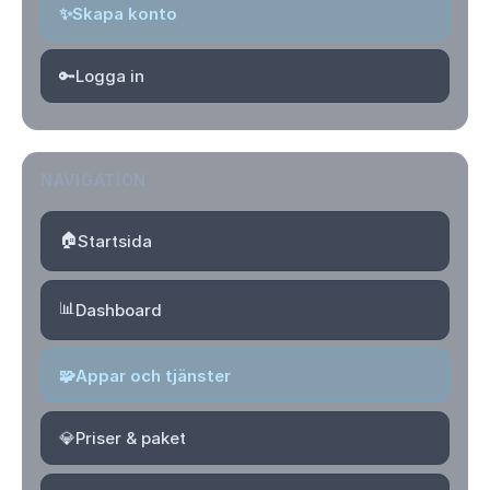
✨
Skapa konto
🔑
Logga in
NAVIGATION
🏠
Startsida
📊
Dashboard
🧩
Appar och tjänster
💎
Priser & paket