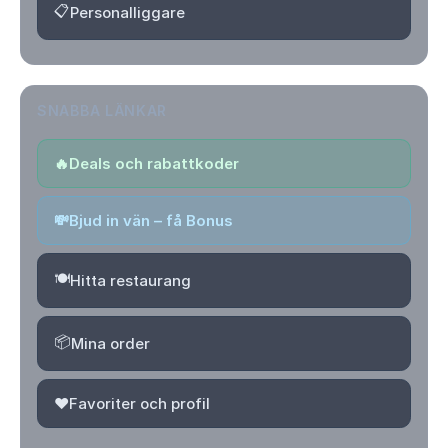
📋
Personalliggare
SNABBA LÄNKAR
🔥
Deals och rabattkoder
💸
Bjud in vän – få Bonus
🍽️
Hitta restaurang
📦
Mina order
❤️
Favoriter och profil