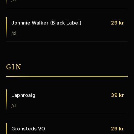
Johnnie Walker (Black Label)
29 kr
/cl
GIN
Laphroaig
39 kr
/cl
Grönsteds VO
29 kr