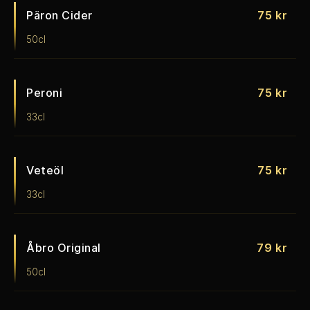
Päron Cider
75 kr
50cl
Peroni
75 kr
33cl
Veteöl
75 kr
33cl
Åbro Original
79 kr
50cl