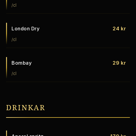
/cl
London Dry
24 kr
/cl
Bombay
29 kr
/cl
DRINKAR