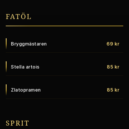
FATÖL
Bryggmästaren
69 kr
Stella artois
85 kr
Zlatopramen
85 kr
SPRIT