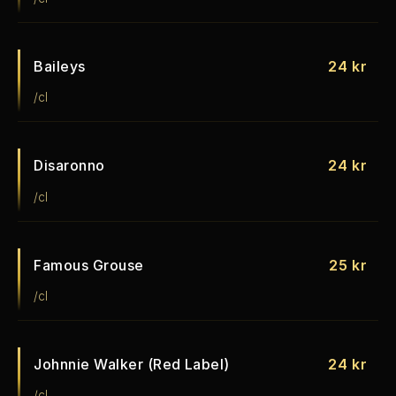
Baileys
24 kr
/cl
Disaronno
24 kr
/cl
Famous Grouse
25 kr
/cl
Johnnie Walker (Red Label)
24 kr
/cl