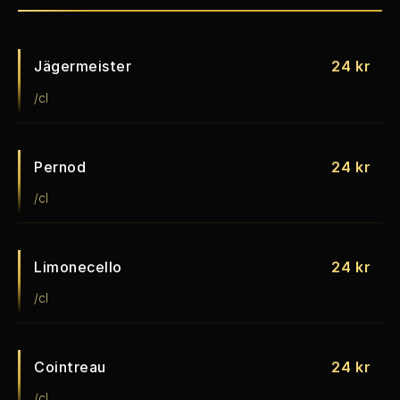
Jägermeister
24 kr
/cl
Pernod
24 kr
/cl
Limonecello
24 kr
/cl
Cointreau
24 kr
/cl