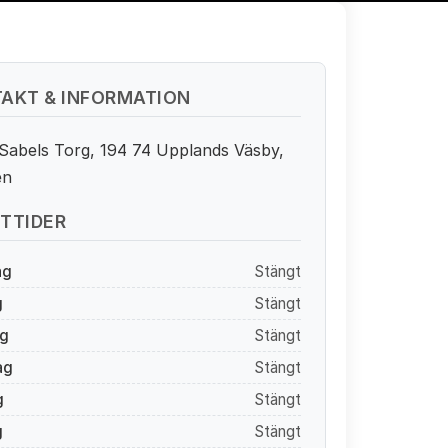
AKT & INFORMATION
Sabels Torg, 194 74 Upplands Väsby,
en
TTIDER
ag
Stängt
g
Stängt
g
Stängt
ag
Stängt
g
Stängt
g
Stängt