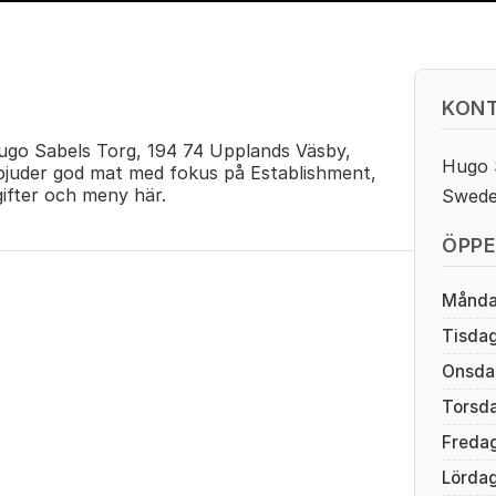
KONT
go Sabels Torg, 194 74 Upplands Väsby,
Hugo 
rbjuder god mat med fokus på Establishment,
gifter och meny här.
Swed
ÖPPE
Månd
Tisda
Onsda
Torsd
Freda
Lörda