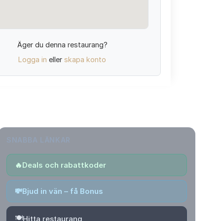
Äger du denna restaurang?
Logga in
eller
skapa konto
SNABBA LÄNKAR
🔥
Deals och rabattkoder
💸
Bjud in vän – få Bonus
🍽️
Hitta restaurang