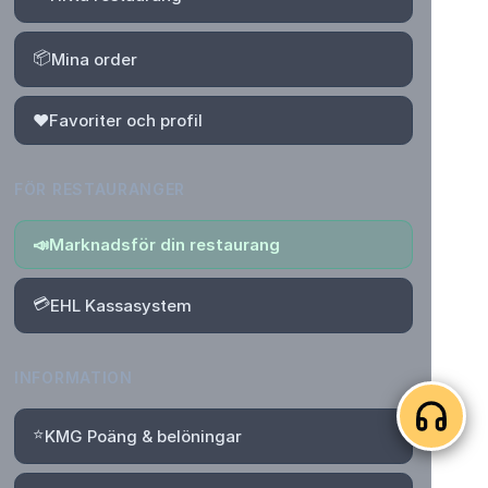
📦
Mina order
❤️
Favoriter och profil
FÖR RESTAURANGER
📣
Marknadsför din restaurang
💳
EHL Kassasystem
INFORMATION
⭐
KMG Poäng & belöningar