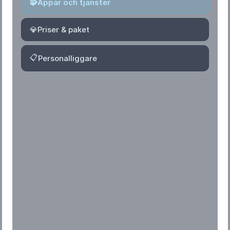
🧩
Appar och tjänster
💎
Priser & paket
📋
Personalliggare