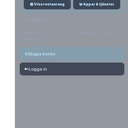
🏪 Visa restaurang
🧩 Appar & tjänster
KOM IGÅNG
Skapa ett konto för att få tillgång till alla
funktioner.
✨
Skapa konto
🔑
Logga in