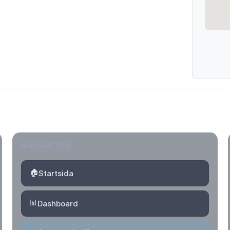
NAVIGATION
🏠
Startsida
📊
Dashboard