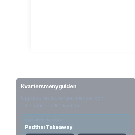
Kvartersmenyguiden
Upptäck restauranger, menyer och
erbjudanden i ditt kvarter.
VALD RESTAURANG
Padthai Takeaway