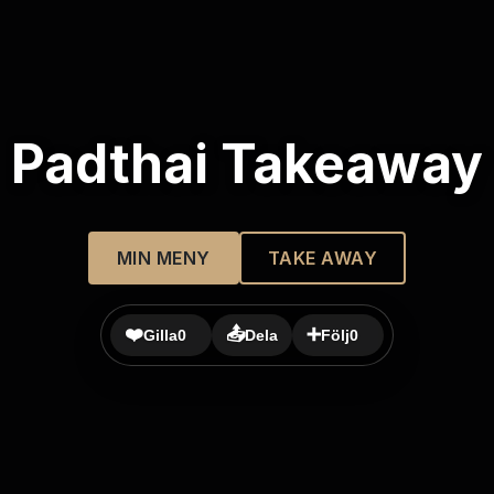
Padthai Takeaway
MIN MENY
TAKE AWAY
❤️
📤
➕
Gilla
0
Dela
Följ
0