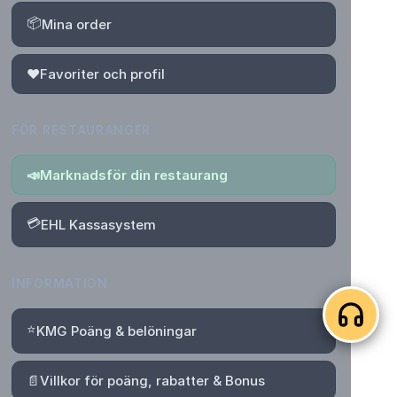
📦
Mina order
❤️
Favoriter och profil
FÖR RESTAURANGER
📣
Marknadsför din restaurang
💳
EHL Kassasystem
INFORMATION
⭐
KMG Poäng & belöningar
📄
Villkor för poäng, rabatter & Bonus