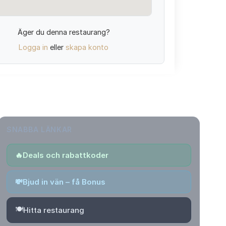
Äger du denna restaurang?
Logga in
eller
skapa konto
SNABBA LÄNKAR
🔥
Deals och rabattkoder
💸
Bjud in vän – få Bonus
🍽️
Hitta restaurang