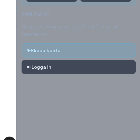
KOM IGÅNG
Skapa ett konto för att få tillgång till alla
funktioner.
✨
Skapa konto
🔑
Logga in