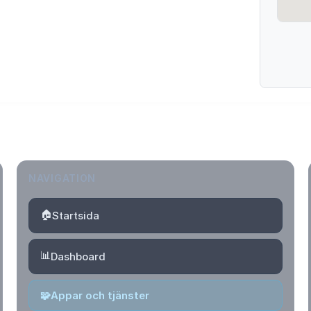
NAVIGATION
🏠
Startsida
📊
Dashboard
🧩
Appar och tjänster