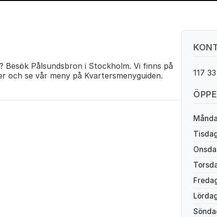
KONT
? Besök Pålsundsbron i Stockholm. Vi finns på
117 3
er och se vår meny på Kvartersmenyguiden.
ÖPPE
Månd
Tisda
Onsda
Torsd
Freda
Lörda
Sönda