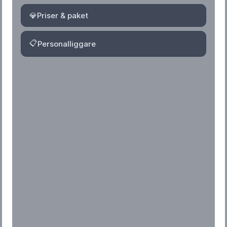
💎
Priser & paket
📋
Personalliggare