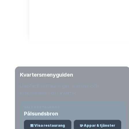
Kvartersmenyguiden
Upptäck restauranger, menyer och
erbjudanden i ditt kvarter.
VALD RESTAURANG
Pålsundsbron
🏪 Visa restaurang
🧩 Appar & tjänster