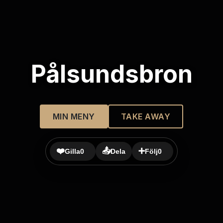
Pålsundsbron
MIN MENY
TAKE AWAY
❤️
📤
➕
Gilla
0
Dela
Följ
0