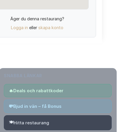
Äger du denna restaurang?
Logga in
eller
skapa konto
SNABBA LÄNKAR
🔥
Deals och rabattkoder
💸
Bjud in vän – få Bonus
🍽️
Hitta restaurang