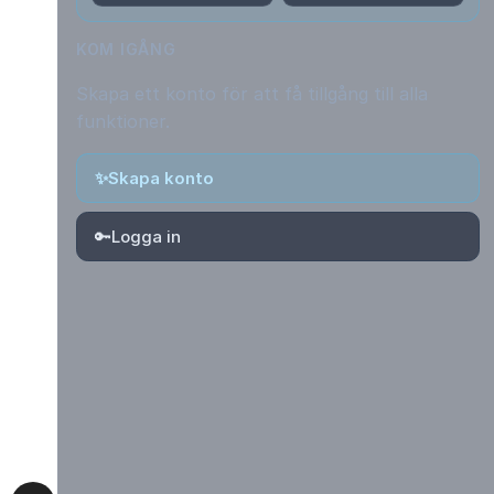
KOM IGÅNG
Skapa ett konto för att få tillgång till alla
funktioner.
✨
Skapa konto
🔑
Logga in