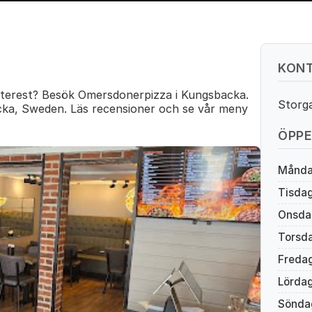
KONT
nterest? Besök Omersdonerpizza i Kungsbacka.
Storg
cka, Sweden. Läs recensioner och se vår meny
ÖPPE
Månd
Tisda
Onsda
Torsd
Freda
Lörda
Sönda