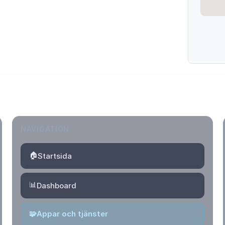
NAVIGATION
🏠
Startsida
📊
Dashboard
🧩
Appar och tjänster