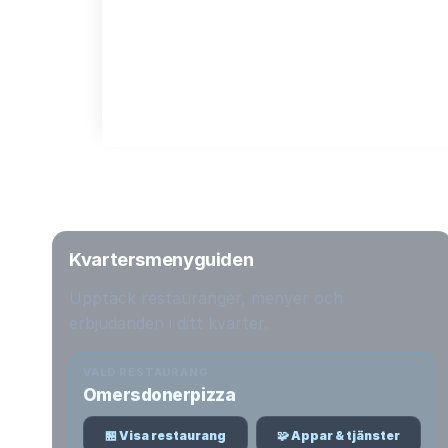
Kvartersmenyguiden
Upptäck restauranger, menyer och
erbjudanden i ditt kvarter.
VALD RESTAURANG
Omersdonerpizza
🏪 Visa restaurang
🧩 Appar & tjänster