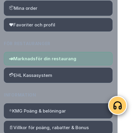
📦
Mina order
❤️
Favoriter och profil
FÖR RESTAURANGER
📣
Marknadsför din restaurang
💳
EHL Kassasystem
INFORMATION
⭐
KMG Poäng & belöningar
📄
Villkor för poäng, rabatter & Bonus