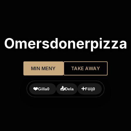
Omersdonerpizza
MIN MENY
TAKE AWAY
❤️
📤
➕
Gilla
0
Dela
Följ
0