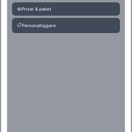
💎
Priser & paket
📋
Personalliggare