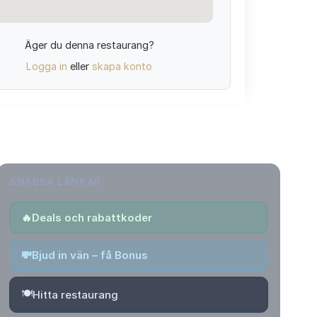
Äger du denna restaurang?
Logga in
eller
skapa konto
SNABBA LÄNKAR
🔥
Deals och rabattkoder
💸
Bjud in vän – få Bonus
🍽️
Hitta restaurang