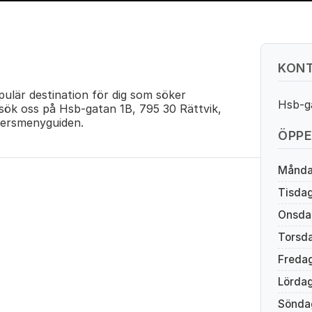
KONT
pulär destination för dig som söker
Hsb-g
esök oss på Hsb-gatan 1B, 795 30 Rättvik,
ersmenyguiden.
ÖPPE
Månd
Tisda
Onsda
Torsd
Freda
Lörda
Sönda