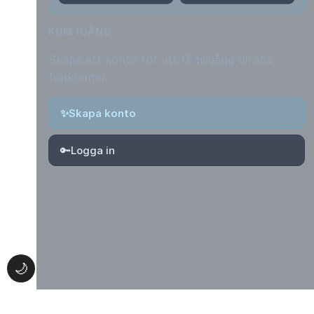
KOM IGÅNG
Skapa ett konto för att få tillgång till alla
funktioner.
✨
Skapa konto
🔑
Logga in
🌙