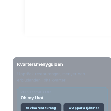
Kvartersmenyguiden
Upptäck restauranger, menyer och
erbjudanden i ditt kvarter.
VALD RESTAURANG
Oh my thai
🏪 Visa restaurang
🧩 Appar & tjänster