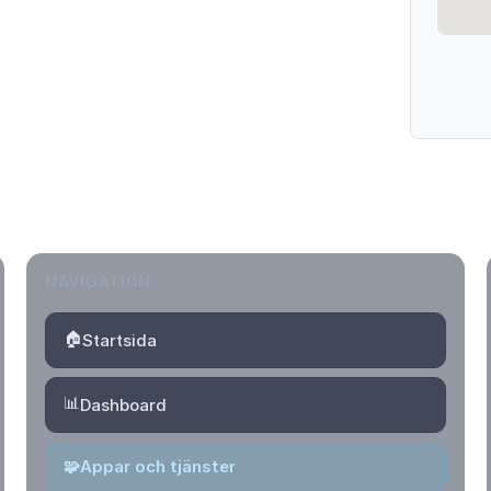
NAVIGATION
🏠
Startsida
📊
Dashboard
🧩
Appar och tjänster