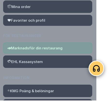
📦
Mina order
❤️
Favoriter och profil
FÖR RESTAURANGER
📣
Marknadsför din restaurang
💳
EHL Kassasystem
INFORMATION
⭐
KMG Poäng & belöningar
📄
Villkor för poäng, rabatter & Bonus