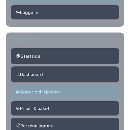
🔑
Logga in
NAVIGATION
🏠
Startsida
📊
Dashboard
🧩
Appar och tjänster
💎
Priser & paket
📋
Personalliggare