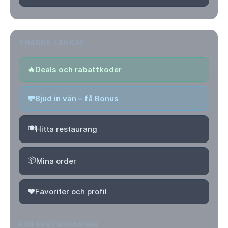
SNABBA LÄNKAR
🔥
Deals och rabattkoder
💸
Bjud in vän – få Bonus
🍽️
Hitta restaurang
📦
Mina order
❤️
Favoriter och profil
FÖR RESTAURANGER