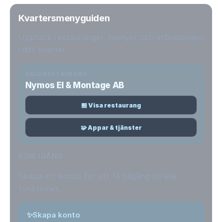
Kvartersmenyguiden
Upptäck restauranger, menyer och erbjudanden
i ditt kvarter.
VALD RESTAURANG
Nymos El & Montage AB
🏪 Visa restaurang
🧩 Appar & tjänster
KOM IGÅNG
Skapa ett konto för att få tillgång till alla
funktioner.
✨
Skapa konto