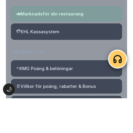
📣
Marknadsför din restaurang
💳
EHL Kassasystem
INFORMATION
⭐
KMG Poäng & belöningar
📄
Villkor för poäng, rabatter & Bonus
🌙
🔒
Integritetspolicy