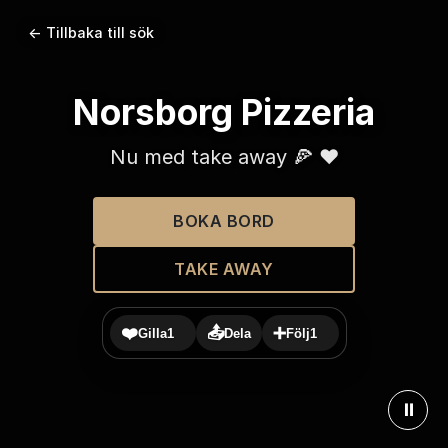
← Tillbaka till sök
Norsborg Pizzeria
Nu med take away 🍕 ❤️
BOKA BORD
TAKE AWAY
❤️
📤
➕
Gilla
1
Dela
Följ
1
⏸