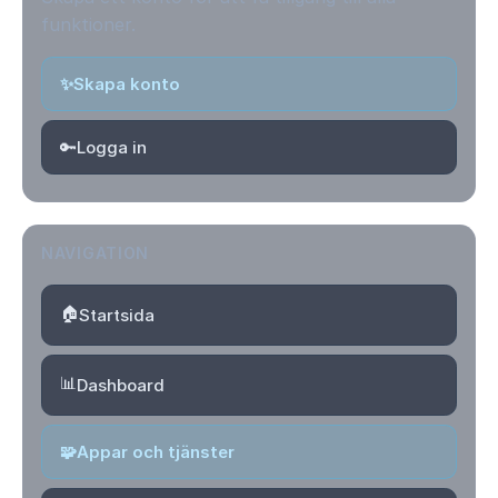
funktioner.
✨
Skapa konto
🔑
Logga in
NAVIGATION
🏠
Startsida
📊
Dashboard
🧩
Appar och tjänster