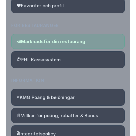
❤️
Favoriter och profil
FÖR RESTAURANGER
📣
Marknadsför din restaurang
💳
EHL Kassasystem
INFORMATION
⭐
KMG Poäng & belöningar
📄
Villkor för poäng, rabatter & Bonus
🔒
Integritetspolicy