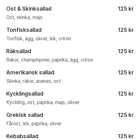
Ost & Skinksallad
125 kr
Ost, skinka, majs
Tonfisksallad
125 kr
Tonfisk, ägg, oliver, lök, citron
Räksallad
125 kr
Räkor, champinjoner, paprika, ägg, citron
Amerikansk sallad
125 kr
Skinka, räkor, ananas, ost
Kycklingsallad
125 kr
Kyckling, ost, paprika, majs, oliver
Grekisk sallad
125 kr
Fårost, lök, paprika, oliver
Kebabsallad
125 kr