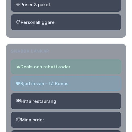
💎
Priser & paket
📋
Personalliggare
SNABBA LÄNKAR
🔥
Deals och rabattkoder
💸
Bjud in vän – få Bonus
🍽️
Hitta restaurang
📦
Mina order