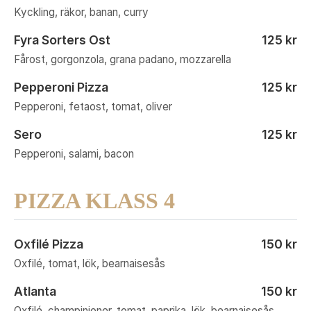
Kyckling, räkor, banan, curry
Fyra Sorters Ost
125 kr
Fårost, gorgonzola, grana padano, mozzarella
Pepperoni Pizza
125 kr
Pepperoni, fetaost, tomat, oliver
Sero
125 kr
Pepperoni, salami, bacon
PIZZA KLASS 4
Oxfilé Pizza
150 kr
Oxfilé, tomat, lök, bearnaisesås
Atlanta
150 kr
Oxfilé, champinjoner, tomat, paprika, lök, bearnaisesås