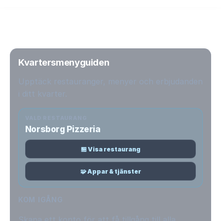
Kvartersmenyguiden
Upptäck restauranger, menyer och erbjudanden
i ditt kvarter.
VALD RESTAURANG
Norsborg Pizzeria
🏪 Visa restaurang
🧩 Appar & tjänster
KOM IGÅNG
Skapa ett konto för att få tillgång till alla