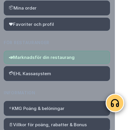
📦
Mina order
❤️
Favoriter och profil
FÖR RESTAURANGER
📣
Marknadsför din restaurang
💳
EHL Kassasystem
INFORMATION
⭐
KMG Poäng & belöningar
📄
Villkor för poäng, rabatter & Bonus