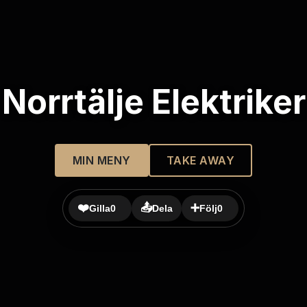
Norrtälje Elektriker
MIN MENY
TAKE AWAY
❤️
📤
➕
Gilla
0
Dela
Följ
0