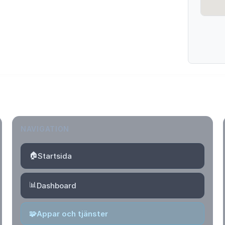
NAVIGATION
🏠
Startsida
📊
Dashboard
🧩
Appar och tjänster