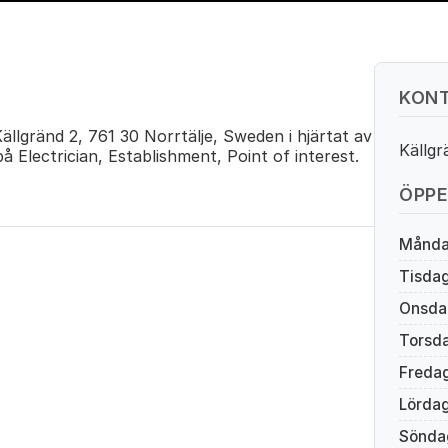
KONT
ällgränd 2, 761 30 Norrtälje, Sweden i hjärtat av
Källgr
å Electrician, Establishment, Point of interest.
ÖPPE
Månd
Tisda
Onsda
Torsd
Freda
Lörda
Sönda