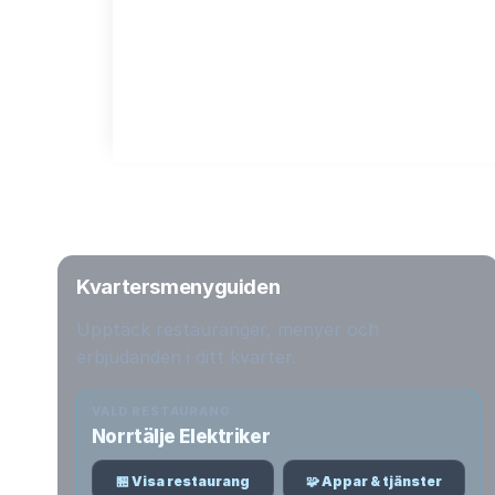
Kvartersmenyguiden
Upptäck restauranger, menyer och
erbjudanden i ditt kvarter.
VALD RESTAURANG
Norrtälje Elektriker
🏪 Visa restaurang
🧩 Appar & tjänster