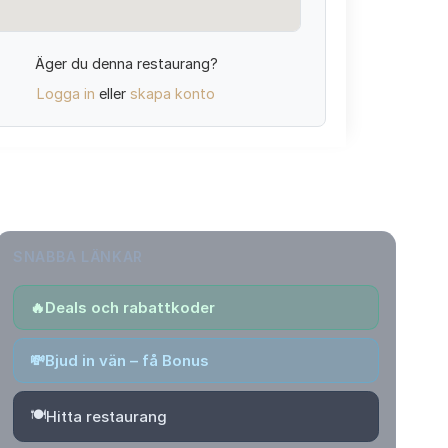
Äger du denna restaurang?
Logga in
eller
skapa konto
SNABBA LÄNKAR
🔥
Deals och rabattkoder
💸
Bjud in vän – få Bonus
🍽️
Hitta restaurang