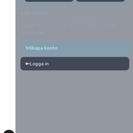
KOM IGÅNG
Skapa ett konto för att få tillgång till alla
funktioner.
✨
Skapa konto
🔑
Logga in