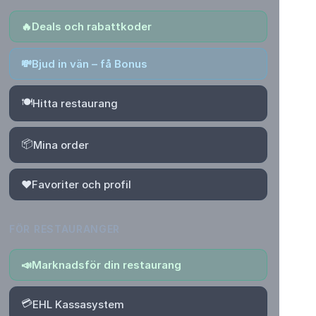
🔥
Deals och rabattkoder
💸
Bjud in vän – få Bonus
🍽️
Hitta restaurang
📦
Mina order
❤️
Favoriter och profil
FÖR RESTAURANGER
📣
Marknadsför din restaurang
💳
EHL Kassasystem