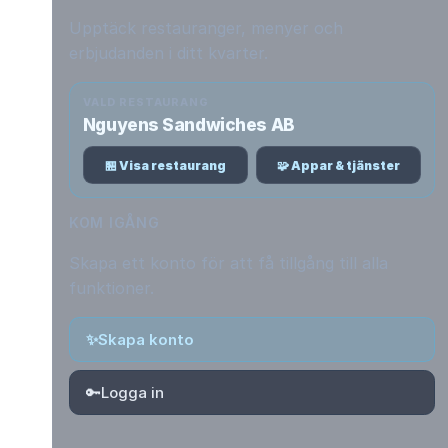
Upptäck restauranger, menyer och
erbjudanden i ditt kvarter.
VALD RESTAURANG
Nguyens Sandwiches AB
🏪 Visa restaurang
🧩 Appar & tjänster
KOM IGÅNG
Skapa ett konto för att få tillgång till alla
funktioner.
✨
Skapa konto
🔑
Logga in