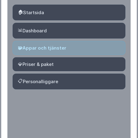
🏠
Startsida
📊
Dashboard
🧩
Appar och tjänster
💎
Priser & paket
📋
Personalliggare