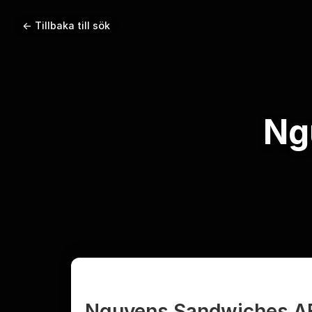
← Tillbaka till sök
Ng
Nguyens Sandwiches A