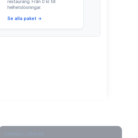
restaurang. Från 0 kr till
helhetslösningar.
Se alla paket →
SNABBA LÄNKAR