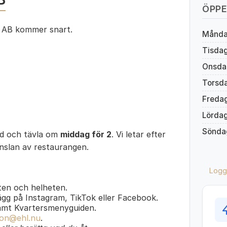
ÖPPE
 AB kommer snart.
Månd
Tisda
Onsda
Torsd
Freda
Lörda
Sönda
ed och tävla om
middag för 2
. Vi letar efter
änslan av restaurangen.
Logg
en och helheten.
lägg på Instagram, TikTok eller Facebook.
amt Kvartersmenyguiden.
on@ehl.nu
.