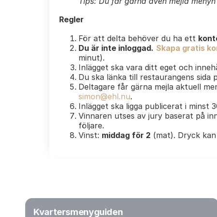
Tips: Du får gärna även mejla menyn e
Regler
För att delta behöver du ha ett
kont
Du är inte inloggad.
Skapa gratis kon
minut).
Inlägget ska vara ditt eget och innehå
Du ska länka till restaurangens sida
Deltagare får gärna mejla aktuell men
simon@ehl.nu
.
Inlägget ska ligga publicerat i minst 
Vinnaren utses av jury baserat på inn
följare.
Vinst:
middag för 2
(mat). Dryck kan 
Kvartersmenyguiden