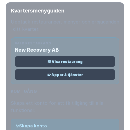
Kvartersmenyguiden
Upptäck restauranger, menyer och erbjudanden
i ditt kvarter.
VALD RESTAURANG
New Recovery AB
🏪 Visa restaurang
🧩 Appar & tjänster
KOM IGÅNG
Skapa ett konto för att få tillgång till alla
funktioner.
✨
Skapa konto