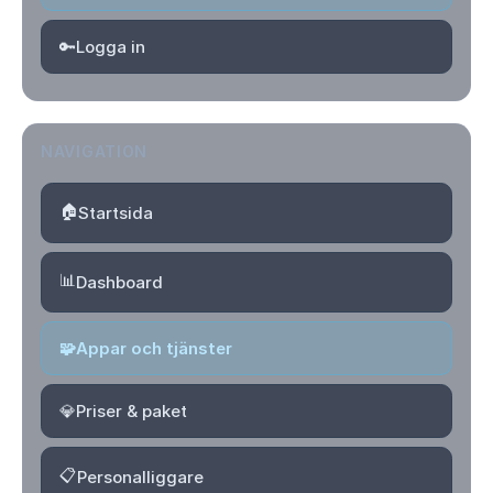
🔑
Logga in
NAVIGATION
🏠
Startsida
📊
Dashboard
🧩
Appar och tjänster
💎
Priser & paket
📋
Personalliggare