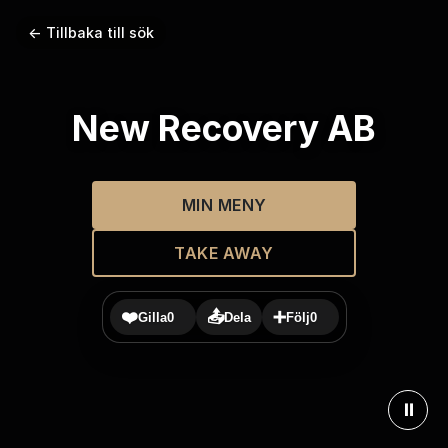
← Tillbaka till sök
New Recovery AB
MIN MENY
TAKE AWAY
❤️
📤
➕
Gilla
0
Dela
Följ
0
⏸