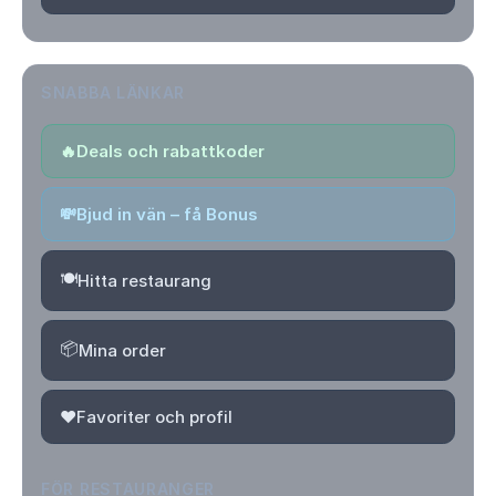
SNABBA LÄNKAR
🔥
Deals och rabattkoder
💸
Bjud in vän – få Bonus
🍽️
Hitta restaurang
📦
Mina order
❤️
Favoriter och profil
FÖR RESTAURANGER