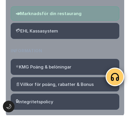
📣
Marknadsför din restaurang
💳
EHL Kassasystem
INFORMATION
⭐
KMG Poäng & belöningar
📄
Villkor för poäng, rabatter & Bonus
🔒
Integritetspolicy
🌙