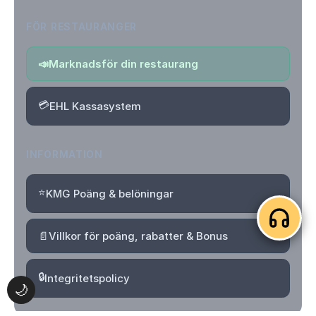
FÖR RESTAURANGER
📣
Marknadsför din restaurang
💳
EHL Kassasystem
INFORMATION
⭐
KMG Poäng & belöningar
📄
Villkor för poäng, rabatter & Bonus
🔒
Integritetspolicy
🌙