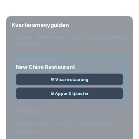
Kvartersmenyguiden
Upptäck restauranger, menyer och erbjudanden
i ditt kvarter.
VALD RESTAURANG
New China Restaurant
🏪 Visa restaurang
🧩 Appar & tjänster
KOM IGÅNG
Skapa ett konto för att få tillgång till alla
funktioner.