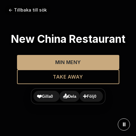
← Tillbaka till sök
New China Restaurant
MIN MENY
TAKE AWAY
❤️
📤
➕
Gilla
0
Dela
Följ
0
⏸