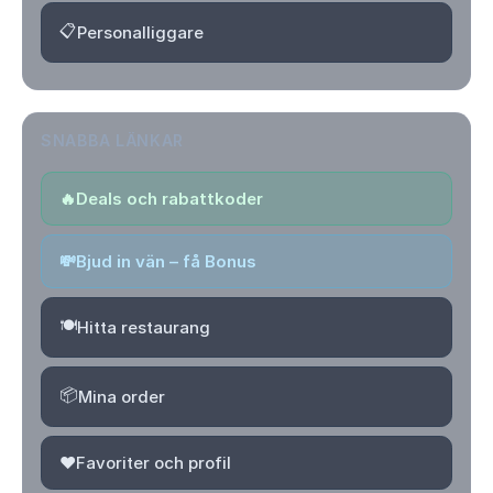
📋
Personalliggare
SNABBA LÄNKAR
🔥
Deals och rabattkoder
💸
Bjud in vän – få Bonus
🍽️
Hitta restaurang
📦
Mina order
❤️
Favoriter och profil