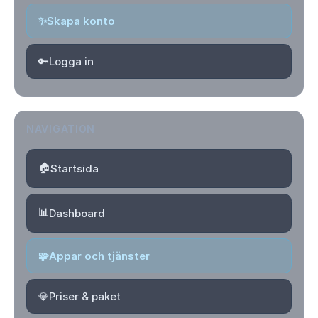
✨
Skapa konto
🔑
Logga in
NAVIGATION
🏠
Startsida
📊
Dashboard
🧩
Appar och tjänster
💎
Priser & paket