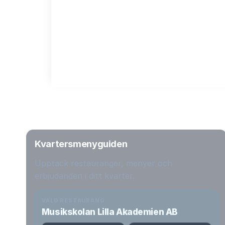
Kvartersmenyguiden
Upptäck restauranger, menyer och
erbjudanden i ditt kvarter.
VALD RESTAURANG
Musikskolan Lilla Akademien AB