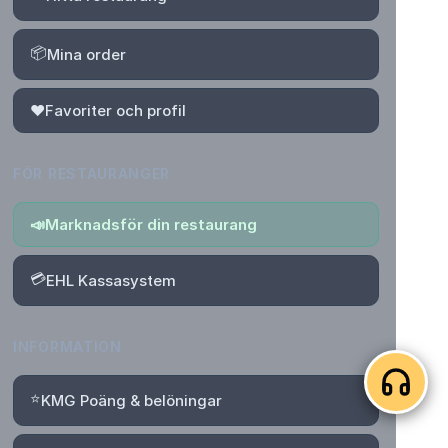
📦
Mina order
❤️
Favoriter och profil
FÖR RESTAURANGER
📣
Marknadsför din restaurang
💳
EHL Kassasystem
INFORMATION
⭐
KMG Poäng & belöningar