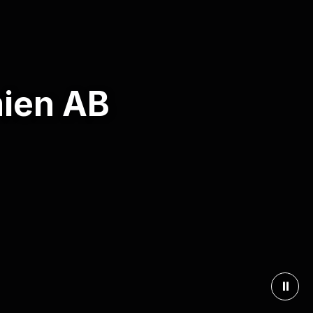
mien AB
⏸