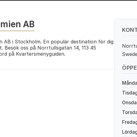
emien AB
KONT
n AB i Stockholm. En populär destination för dig
Norrtu
t. Besök oss på Norrtullsgatan 14, 113 45
rd på Kvartersmenyguiden.
Swed
ÖPPE
Månd
Tisda
Onsda
Torsd
Freda
Lörda