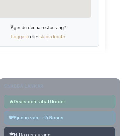
Äger du denna restaurang?
Logga in
eller
skapa konto
SNABBA LÄNKAR
🔥
Deals och rabattkoder
💸
Bjud in vän – få Bonus
🍽️
Hitta restaurang