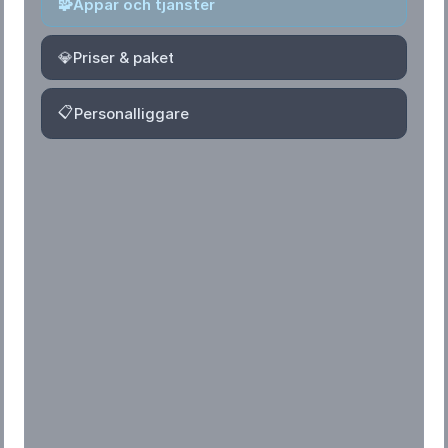
🧩
Appar och tjänster
💎
Priser & paket
📋
Personalliggare