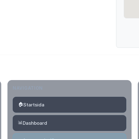
NAVIGATION
🏠
Startsida
📊
Dashboard