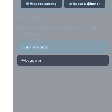
🏪 Visa restaurang
🧩 Appar & tjänster
KOM IGÅNG
Skapa ett konto för att få tillgång till alla
funktioner.
✨
Skapa konto
🔑
Logga in