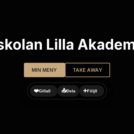
kolan Lilla Akade
MIN MENY
TAKE AWAY
❤️
📤
➕
Gilla
0
Dela
Följ
0