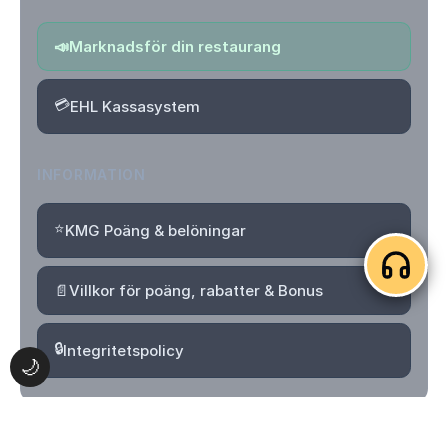
📣
Marknadsför din restaurang
💳
EHL Kassasystem
INFORMATION
⭐
KMG Poäng & belöningar
📄
Villkor för poäng, rabatter & Bonus
🔒
Integritetspolicy
🌙