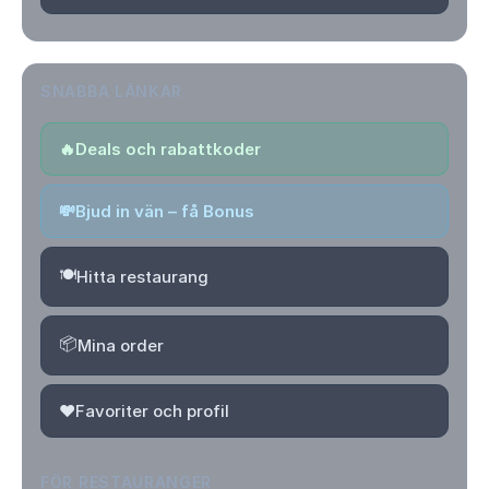
SNABBA LÄNKAR
🔥
Deals och rabattkoder
💸
Bjud in vän – få Bonus
🍽️
Hitta restaurang
📦
Mina order
❤️
Favoriter och profil
FÖR RESTAURANGER