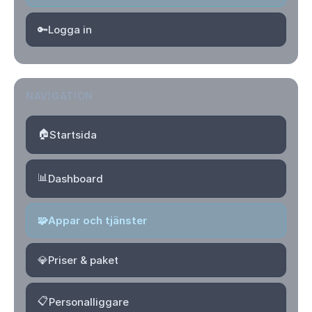
🔑
Logga in
NAVIGATION
🏠
Startsida
📊
Dashboard
🧩
Appar och tjänster
💎
Priser & paket
📋
Personalliggare