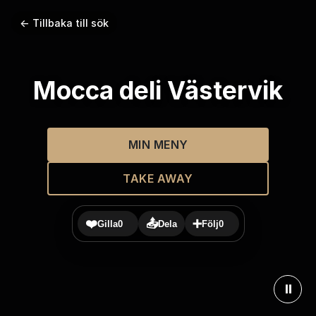
← Tillbaka till sök
Mocca deli Västervik
MIN MENY
TAKE AWAY
❤️
📤
➕
Gilla
0
Dela
Följ
0
⏸