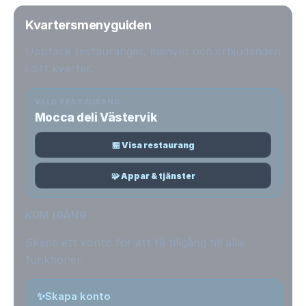
Kvartersmenyguiden
Upptäck restauranger, menyer och erbjudanden
i ditt kvarter.
VALD RESTAURANG
Mocca deli Västervik
🏪 Visa restaurang
🧩 Appar & tjänster
KOM IGÅNG
Skapa ett konto för att få tillgång till alla
funktioner.
✨
Skapa konto