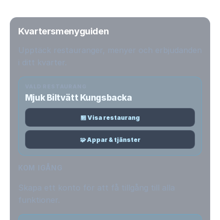
Kvartersmenyguiden
Upptäck restauranger, menyer och erbjudanden
i ditt kvarter.
VALD RESTAURANG
Mjuk Biltvätt Kungsbacka
🏪 Visa restaurang
🧩 Appar & tjänster
KOM IGÅNG
Skapa ett konto för att få tillgång till alla
funktioner.