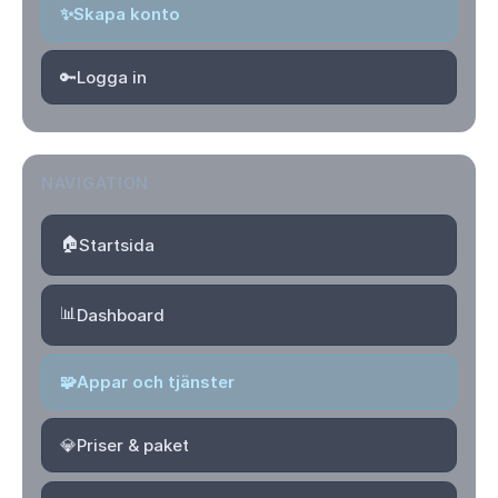
✨
Skapa konto
🔑
Logga in
NAVIGATION
🏠
Startsida
📊
Dashboard
🧩
Appar och tjänster
💎
Priser & paket