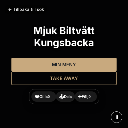
← Tillbaka till sök
Mjuk Biltvätt
Kungsbacka
MIN MENY
TAKE AWAY
❤️
📤
➕
Gilla
0
Dela
Följ
0
⏸