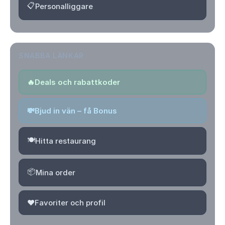
📋
Personalliggare
SNABBA LÄNKAR
🔥
Deals och rabattkoder
💸
Bjud in vän – få Bonus
🍽️
Hitta restaurang
📦
Mina order
❤️
Favoriter och profil