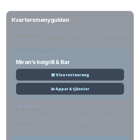
Kvartersmenyguiden
Upptäck restauranger, menyer och erbjudanden
i ditt kvarter.
VALD RESTAURANG
Miran’s kolgrill & Bar
🏪 Visa restaurang
🧩 Appar & tjänster
KOM IGÅNG
Skapa ett konto för att få tillgång till alla
funktioner.