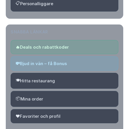
📋
Personalliggare
SNABBA LÄNKAR
🔥
Deals och rabattkoder
💸
Bjud in vän – få Bonus
🍽️
Hitta restaurang
📦
Mina order
❤️
Favoriter och profil