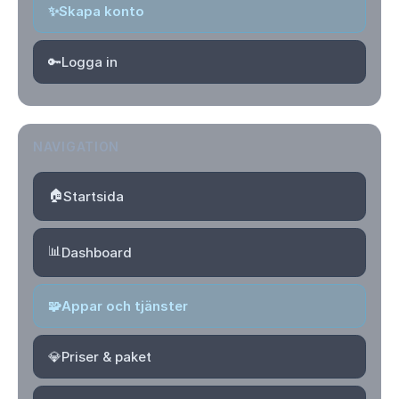
✨
Skapa konto
🔑
Logga in
NAVIGATION
🏠
Startsida
📊
Dashboard
🧩
Appar och tjänster
💎
Priser & paket