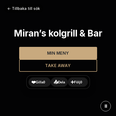
← Tillbaka till sök
Miran’s kolgrill & Bar
MIN MENY
TAKE AWAY
❤️
📤
➕
Gilla
0
Dela
Följ
0
⏸