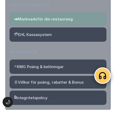
FÖR RESTAURANGER
📣
Marknadsför din restaurang
💳
EHL Kassasystem
INFORMATION
⭐
KMG Poäng & belöningar
📄
Villkor för poäng, rabatter & Bonus
🔒
Integritetspolicy
🌙