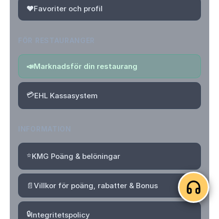
❤️
Favoriter och profil
FÖR RESTAURANGER
📣
Marknadsför din restaurang
💳
EHL Kassasystem
INFORMATION
⭐
KMG Poäng & belöningar
📄
Villkor för poäng, rabatter & Bonus
🔒
Integritetspolicy