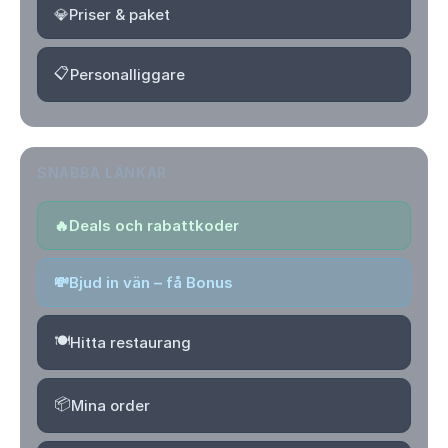
💎
Priser & paket
📋
Personalliggare
SNABBA LÄNKAR
🔥
Deals och rabattkoder
💸
Bjud in vän – få Bonus
🍽️
Hitta restaurang
📦
Mina order