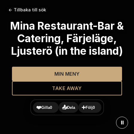
← Tillbaka till sök
Mina Restaurant-Bar &
Catering, Färjeläge,
Ljusterö (in the island)
MIN MENY
TAKE AWAY
❤️
📤
➕
Gilla
0
Dela
Följ
0
⏸