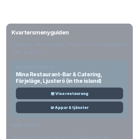
Kvartersmenyguiden
Upptäck restauranger, menyer och erbjudanden
i ditt kvarter.
VALD RESTAURANG
Mina Restaurant-Bar & Catering,
Färjeläge, Ljusterö (in the island)
🏪 Visa restaurang
🧩 Appar & tjänster
KOM IGÅNG
Skapa ett konto för att få tillgång till alla