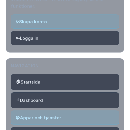
funktioner.
✨
Skapa konto
🔑
Logga in
NAVIGATION
🏠
Startsida
📊
Dashboard
🧩
Appar och tjänster