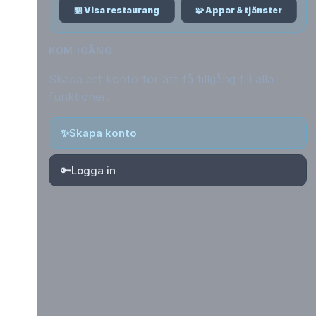
🏪 Visa restaurang
🧩 Appar & tjänster
KOM IGÅNG
Skapa ett konto för att få tillgång till alla
funktioner.
✨
Skapa konto
🔑
Logga in