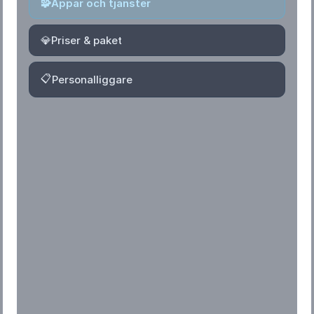
🧩
Appar och tjänster
💎
Priser & paket
📋
Personalliggare