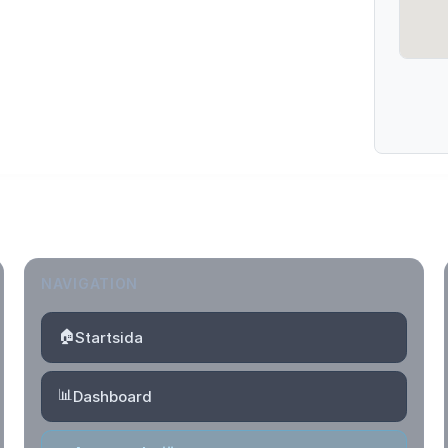
NAVIGATION
🏠
Startsida
📊
Dashboard