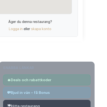
Äger du denna restaurang?
Logga in
eller
skapa konto
SNABBA LÄNKAR
🔥
Deals och rabattkoder
💸
Bjud in vän – få Bonus
🍽️
Hitta restaurang