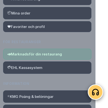
📦
Mina order
❤️
Favoriter och profil
FÖR RESTAURANGER
📣
Marknadsför din restaurang
💳
EHL Kassasystem
INFORMATION
⭐
KMG Poäng & belöningar