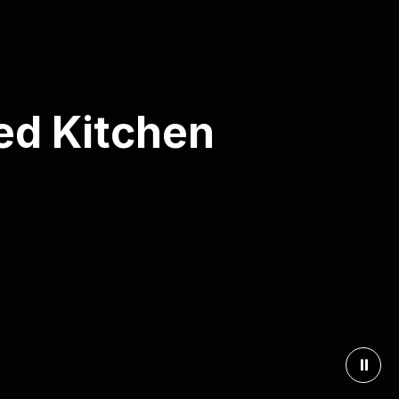
ed Kitchen
⏸