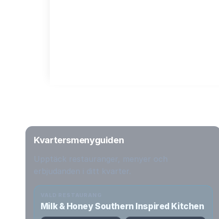
Kvartersmenyguiden
Upptäck restauranger, menyer och
erbjudanden i ditt kvarter.
VALD RESTAURANG
Milk & Honey Southern Inspired Kitchen