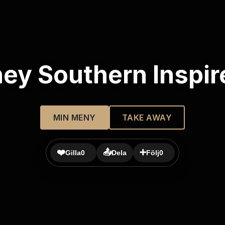
ney Southern Inspir
MIN MENY
TAKE AWAY
❤️
📤
➕
Gilla
0
Dela
Följ
0