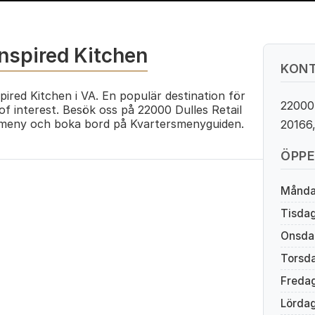
nspired Kitchen
KONT
ired Kitchen i VA. En populär destination för
22000 
of interest. Besök oss på 22000 Dulles Retail
e meny och boka bord på Kvartersmenyguiden.
20166
ÖPPE
Månd
Tisda
Onsda
Torsd
Freda
Lörda