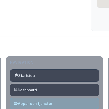
NAVIGATION
🏠
Startsida
📊
Dashboard
🧩
Appar och tjänster