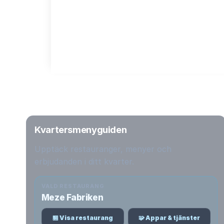
Kvartersmenyguiden
Upptäck restauranger, menyer och
erbjudanden i ditt kvarter.
VALD RESTAURANG
Meze Fabriken
🏪 Visa restaurang
🧩 Appar & tjänster