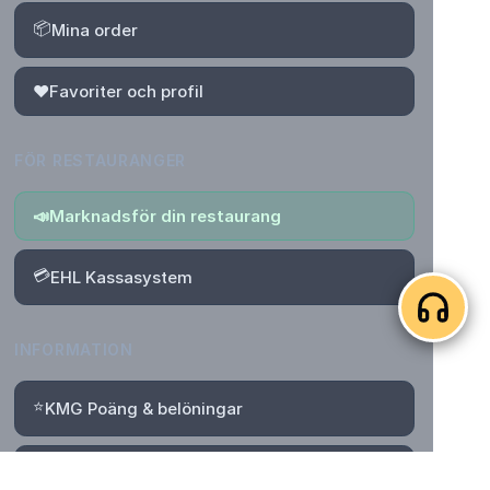
📦
Mina order
❤️
Favoriter och profil
FÖR RESTAURANGER
📣
Marknadsför din restaurang
💳
EHL Kassasystem
INFORMATION
⭐
KMG Poäng & belöningar
📄
Villkor för poäng, rabatter & Bonus