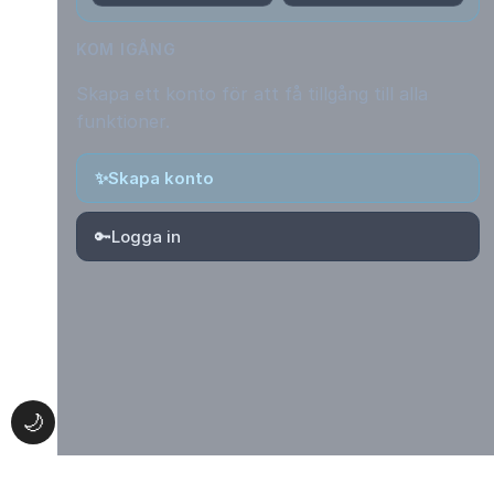
KOM IGÅNG
Skapa ett konto för att få tillgång till alla
funktioner.
✨
Skapa konto
🔑
Logga in
🌙