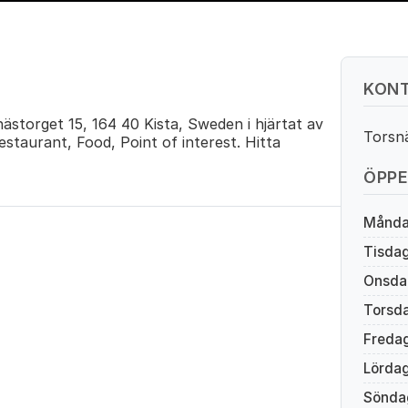
KONT
storget 15, 164 40 Kista, Sweden i hjärtat av
Torsnä
staurant, Food, Point of interest. Hitta
ÖPPE
Månd
Tisda
Onsda
Torsd
Freda
Lörda
Sönda