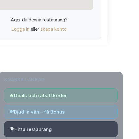
Äger du denna restaurang?
Logga in
eller
skapa konto
SNABBA LÄNKAR
🔥
Deals och rabattkoder
💸
Bjud in vän – få Bonus
🍽️
Hitta restaurang