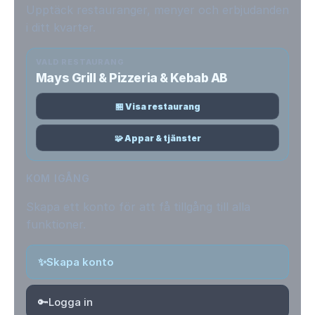
Upptäck restauranger, menyer och erbjudanden
i ditt kvarter.
VALD RESTAURANG
Mays Grill & Pizzeria & Kebab AB
🏪 Visa restaurang
🧩 Appar & tjänster
KOM IGÅNG
Skapa ett konto för att få tillgång till alla
funktioner.
✨
Skapa konto
🔑
Logga in