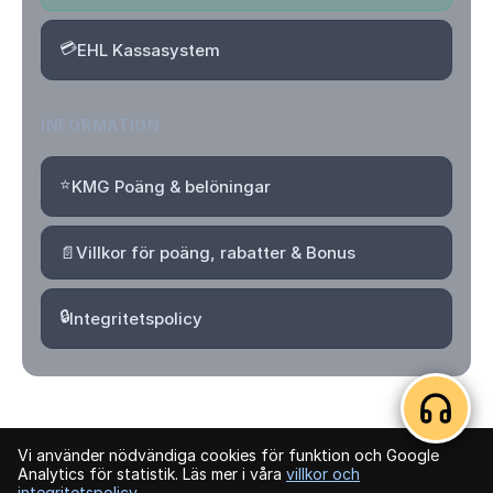
💳
EHL Kassasystem
INFORMATION
⭐
KMG Poäng & belöningar
📄
Villkor för poäng, rabatter & Bonus
🔒
Integritetspolicy
Vi använder nödvändiga cookies för funktion och Google
© 2026 Kvartersmenyguiden. Alla rättigheter förbehållna.
Analytics för statistik. Läs mer i våra
villkor och
integritetspolicy
.