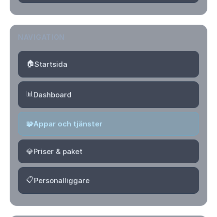
NAVIGATION
🏠
Startsida
📊
Dashboard
🧩
Appar och tjänster
💎
Priser & paket
📋
Personalliggare