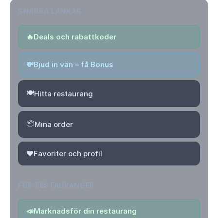
SNABBA LÄNKAR
🔥
Deals och rabattkoder
💸
Bjud in vän – få Bonus
🍽️
Hitta restaurang
📦
Mina order
❤️
Favoriter och profil
FÖR RESTAURANGER
📣
Marknadsför din restaurang